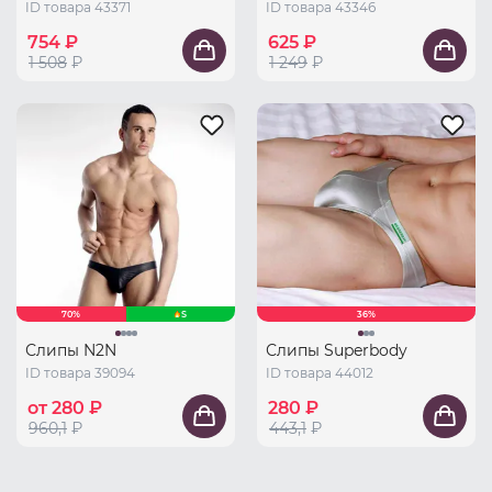
ID товара 43371
ID товара 43346
754 ₽
625 ₽
1 508
₽
1 249
₽
70%
S
36%
Слипы N2N
Слипы Superbody
ID товара 39094
ID товара 44012
от 280 ₽
280 ₽
960,1
₽
443,1
₽