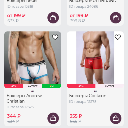
Боксеры Rebel
Боксеры MULTIBRAND
ID товара 15318
ID товара 24086
от 199 ₽
от 199 ₽
633
₽
399,8
₽
45%
АУТЛЕТ
M
45%
АУТЛЕТ
Боксеры Andrew
Боксеры Cockcon
Christian
ID товара 15578
ID товара 17625
344 ₽
355 ₽
634
₽
655
₽