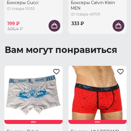
Боксеры Gucci
Боксеры Calvin Klein
MEN
ID товара 51053
ID товара 46709
199 ₽
333 ₽
506,4
₽
Вам могут понравиться
68%
50%