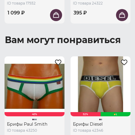
ID товара 17932
ID товара 24322
1 099 ₽
395 ₽
Вам могут понравиться
40%
52%
L
Брифы Paul Smith
Брифы Diesel
ID товара 43250
ID товара 42346