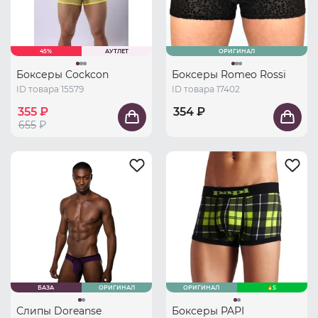
45%
АУТЛЕТ
ОРИГИНАЛ
Боксеры Cockcon
Боксеры Romeo Rossi
ID товара 15579
ID товара 17402
355 ₽
354 ₽
655
₽
БАЗА
ОРИГИНАЛ
ОРИГИНАЛ
S
Слипы Doreanse
Боксеры PAPI