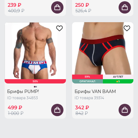
239 ₽
250 ₽
400,9
₽
526,4
₽
59%
АУТЛЕТ
50%
ОРИГИНАЛ
S
Брифы PUMP!
Брифы VAN BAAM
ID товара 34853
ID товара 39314
499 ₽
342 ₽
1 000
₽
842
₽