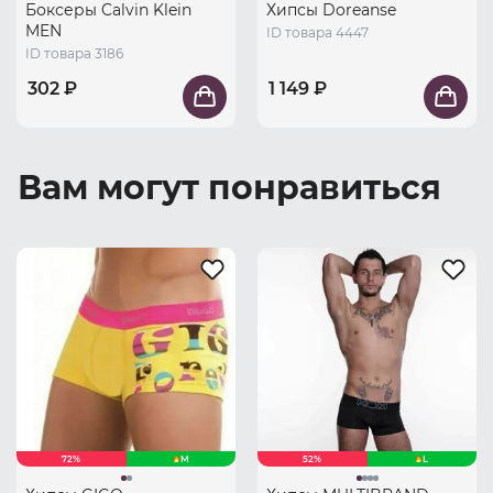
Боксеры Calvin Klein
Хипсы Doreanse
MEN
ID товара 4447
ID товара 3186
302 ₽
1 149 ₽
Вам могут понравиться
72%
M
52%
L