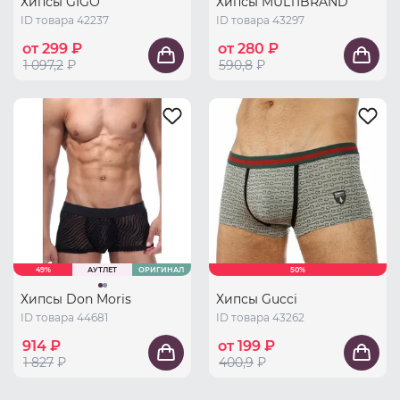
Хипсы GIGO
Хипсы MULTIBRAND
ID товара 42237
ID товара 43297
от 299 ₽
от 280 ₽
1 097,2
₽
590,8
₽
49%
АУТЛЕТ
ОРИГИНАЛ
50%
Хипсы Don Moris
Хипсы Gucci
ID товара 44681
ID товара 43262
914 ₽
от 199 ₽
1 827
₽
400,9
₽