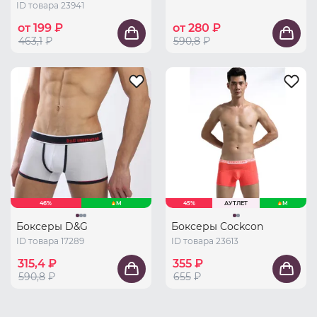
ID товара 23941
от 199 ₽
от 280 ₽
463,1
₽
590,8
₽
46%
M
45%
АУТЛЕТ
M
Боксеры D&G
Боксеры Cockcon
ID товара 17289
ID товара 23613
315,4 ₽
355 ₽
590,8
₽
655
₽