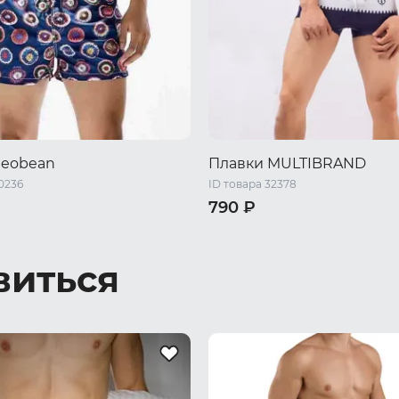
eobean
Плавки MULTIBRAND
0236
ID товара 32378
790 ₽
XL
XXL
44 RU / S
46 RU / M
48 RU 
50 RU / XL
52 RU / XXL
виться