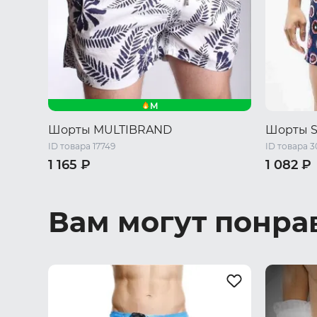
M
Шорты MULTIBRAND
Шорты S
ID товара 17749
ID товара 3
1 165 ₽
1 082 ₽
S
M
L
XL
XXL
S
M
L
Вам могут понра