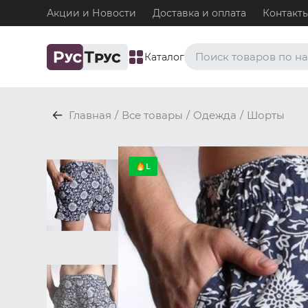
Акции и Новости
Доставка и оплата
Контакт
Каталог
Часто ищут
Главная
/
Все товары
/
Одежда
/
Шорты
Плавки
Нижнее белье / Плавки
Топ-бра
L
Нижнее белье / Топ-бра
Боксеры и хипсы
Нижнее белье / Трусы / 
Джоки
Нижнее белье / Трусы / 
Майки
Одежда / Майки