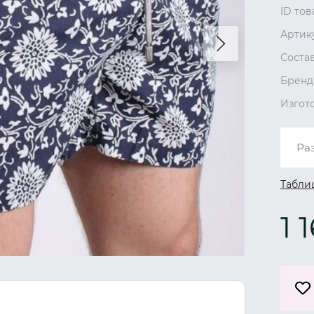
ID тов
Артик
Соста
Бренд
Изгот
Ра
Табли
1 