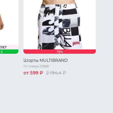
ТЛЕТ
S
72%
Шорты MULTIBRAND
ID товара 23888
от 599 ₽
2 194,4
₽
S
M
L
XL
XXL
/ L