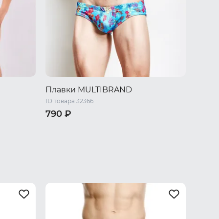
Плавки MULTIBRAND
ID товара 32366
790 ₽
M
L
XL
XXL
/ L