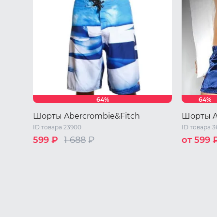
64%
64%
Шорты Abercrombie&Fitch
Шорты A
ID товара 23900
ID товара 3
599 ₽
1 688
₽
от 599 
S
M
L
XL
XXL
44 RU / S
50 RU / X