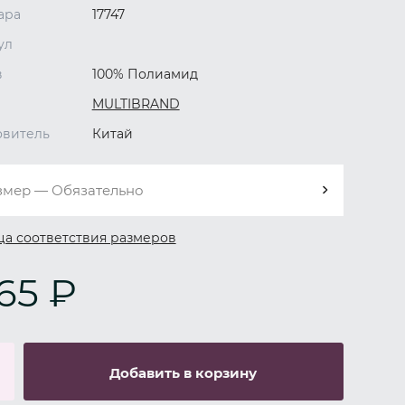
ара
17747
ул
в
100% Полиамид
MULTIBRAND
овитель
Китай
змер — Обязательно
ца соответствия размеров
165 ₽
Добавить в корзину