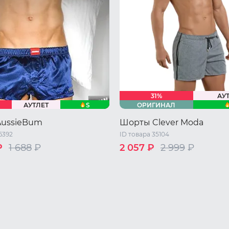
31%
АУ
S
АУТЛЕТ
ОРИГИНАЛ
ussieBum
Шорты Clever Moda
6392
ID товара 35104
₽
1 688
₽
2 057 ₽
2 999
₽
46 RU / M
48 RU / L
44 RU / S
46 RU / M
48 RU 
L
48 RU / XL