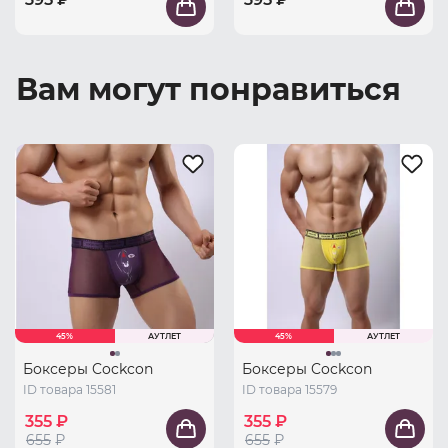
Вам могут понравиться
45%
АУТЛЕТ
45%
АУТЛЕТ
Боксеры Cockcon
Боксеры Cockcon
ID товара 15581
ID товара 15579
355 ₽
355 ₽
655
₽
655
₽