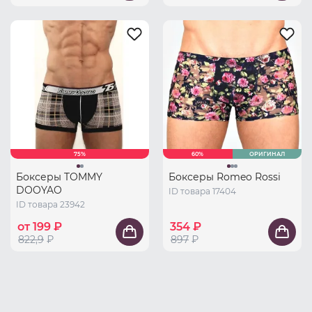
75%
60%
ОРИГИНАЛ
Боксеры TOMMY
Боксеры Romeo Rossi
DOOYAO
ID товара 17404
ID товара 23942
от 199 ₽
354 ₽
822,9
₽
897
₽