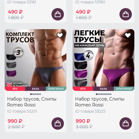
ID товара 53181
ID товара 53180
490 ₽
490 ₽
1 800
₽
1 800
₽
61%
БАЗА
ОРИГИНАЛ
67%
БАЗА
ОРИГИНАЛ
Набор трусов, Слипы
Набор трусов, Слипы
Romeo Rossi
Romeo Rossi
ID товара 53201
ID товара 53225
990 ₽
990 ₽
2 600
₽
3 000
₽