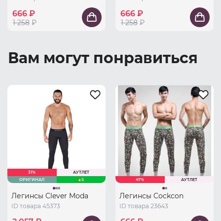
666 ₽
666 ₽
1 258
₽
1 258
₽
Вам могут понравиться
31%
АУТЛЕТ
ОРИГИНАЛ
S
47%
АУТЛЕТ
Легинсы Clever Moda
Легинсы Cockcon
ID товара 45373
ID товара 23643