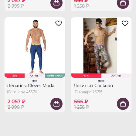
2 057 ₽
666 ₽
2 999
₽
1 258
₽
31%
АУТЛЕТ
ОРИГИНАЛ
47%
АУТЛЕТ
Легинсы Clever Moda
Легинсы Cockcon
ID товара 45370
ID товара 23715
2 057 ₽
666 ₽
2 999
₽
1 258
₽