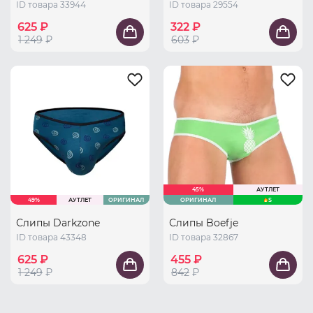
ID товара 33944
ID товара 29554
625 ₽
322 ₽
1 249
₽
603
₽
45%
АУТЛЕТ
49%
АУТЛЕТ
ОРИГИНАЛ
ОРИГИНАЛ
S
Слипы Darkzone
Слипы Boefje
ID товара 43348
ID товара 32867
625 ₽
455 ₽
1 249
₽
842
₽