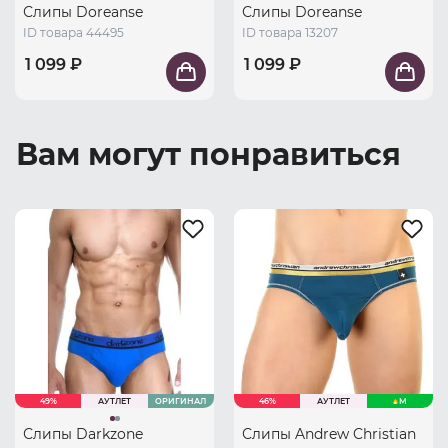
Слипы Doreanse
Слипы Doreanse
ID товара 44495
ID товара 13207
1 099 ₽
1 099 ₽
Вам могут понравиться
49%
АУТЛЕТ
ОРИГИНАЛ
46%
АУТЛЕТ
M
Слипы Darkzone
Слипы Andrew Christian