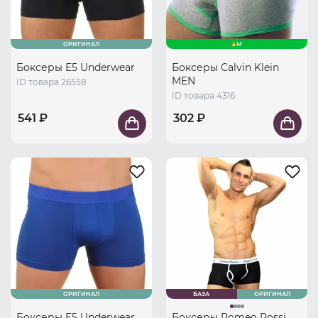
ОРИГИНАЛ
M
Боксеры E5 Underwear
Боксеры Calvin Klein
MEN
ID товара 26558
ID товара 4316
541 ₽
302 ₽
ОРИГИНАЛ
БАЗА
ОРИГИНАЛ
Боксеры E5 Underwear
Боксеры Romeo Rossi