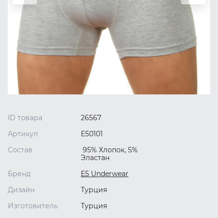
ID товара
26567
Артикул
E50101
Состав
95% Хлопок, 5%
Эластан
Бренд
E5 Underwear
Дизайн
Турция
Изготовитель
Турция