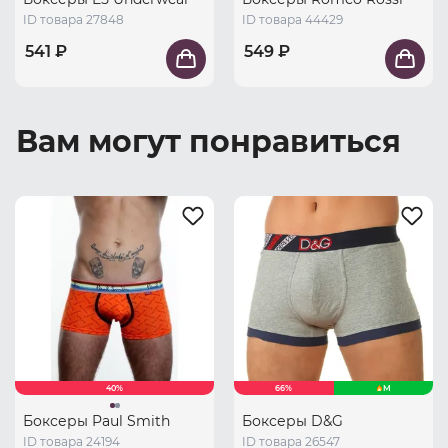
ID товара 27848
ID товара 44429
541 ₽
549 ₽
Вам могут понравиться
40%
66%
M
Боксеры Paul Smith
Боксеры D&G
ID товара 24194
ID товара 26547