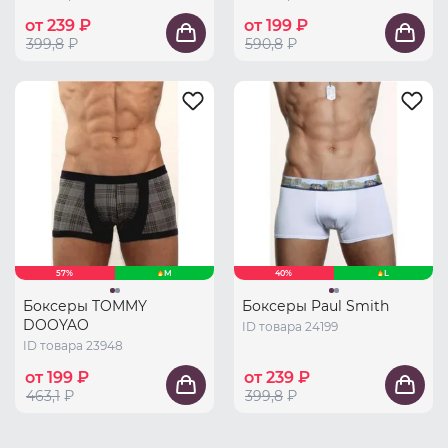
от 239 ₽
от 199 ₽
399,8
₽
590,8
₽
57%
M
40%
L
Боксеры TOMMY
Боксеры Paul Smith
DOOYAO
ID товара 24199
ID товара 23948
от 199 ₽
от 239 ₽
463,1
₽
399,8
₽