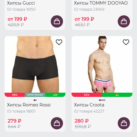
Хипсы Gucci
Хипсы TOMMY DOOYAO
ID товара 16150
ID товара 23949
от 199 ₽
от 199 ₽
420,9
₽
463,1
₽
56%
ОРИГИНАЛ
M
52%
L
Хипсы Romeo Rossi
Хипсы Croota
ID товара 16851
ID товара 42227
279 ₽
280 ₽
644
₽
590,8
₽