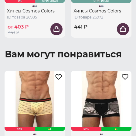
8%
ОРИГИНАЛ
ОРИГИНАЛ
Хипсы Cosmos Colors
Хипсы Cosmos Colors
ID товара 26985
ID товара 26972
от 403 ₽
441 ₽
441
₽
Вам могут понравиться
52%
L
57%
L