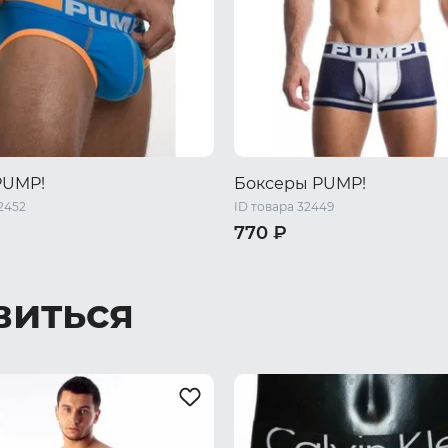
PUMP!
Боксеры PUMP!
2452
ID товара 32449
770 ₽
48 RU / L
50 RU / XL
46 RU / M
48 RU / L
50 RU /
XL
52 RU / XXL
виться