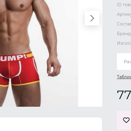
ID тов
Артик
Соста
Бренд
Изгот
Ра
Табли
77