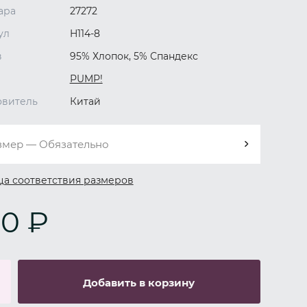
ара
27272
ул
H114-8
в
95% Хлопок, 5% Спандекс
PUMP!
овитель
Китай
змер — Обязательно
ца соответствия размеров
0 ₽
Добавить в корзину