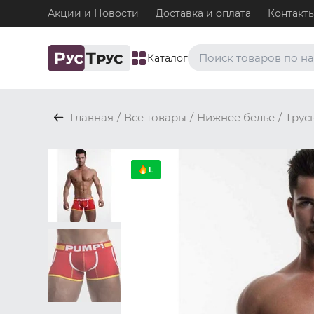
Акции и Новости
Доставка и оплата
Контакт
Каталог
Часто ищут
Главная
/
Все товары
/
Нижнее белье
/
Трус
Плавки
Нижнее белье / Плавки
Топ-бра
L
Нижнее белье / Топ-бра
Боксеры и хипсы
Нижнее белье / Трусы / 
Джоки
Нижнее белье / Трусы / 
Майки
Одежда / Майки