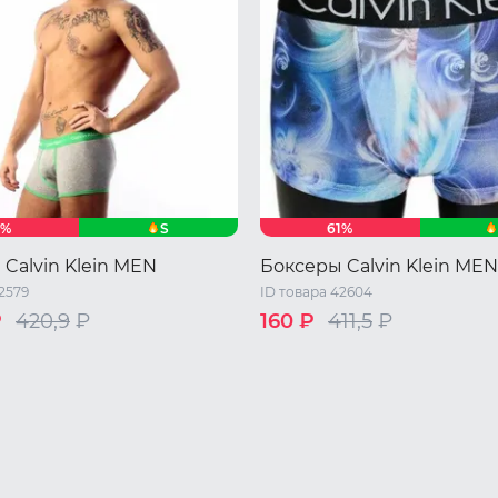
S
1%
61%
Calvin Klein MEN
Боксеры Calvin Klein MEN
2579
ID товара 42604
₽
420,9
₽
160 ₽
411,5
₽
XL
XL