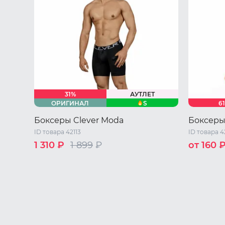
31%
АУТЛЕТ
S
ОРИГИНАЛ
6
Боксеры Clever Moda
Боксеры 
ID товара 42113
ID товара 4
1 310 ₽
1 899
₽
от 160 
S
M
L
44 RU / S
46 RU / M
48 RU / L
50 RU / XL