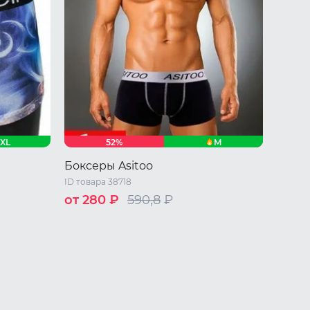
XL
M
52%
Боксеры Asitoo
ID товара 38718
от 280 ₽
590,8
₽
M
L
XL