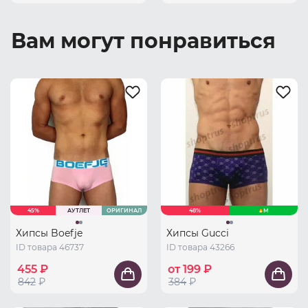
Вам могут понравиться
45%
АУТЛЕТ
ОРИГИНАЛ
48%
M
Хипсы Boefje
Хипсы Gucci
ID товара 46737
ID товара 43266
455 ₽
от 199 ₽
842
₽
384
₽