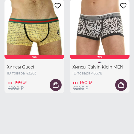
50%
74%
Хипсы Gucci
Хипсы Calvin Klein MEN
ID товара 43263
ID товара 45678
от 199 ₽
от 160 ₽
400,9
₽
622,5
₽