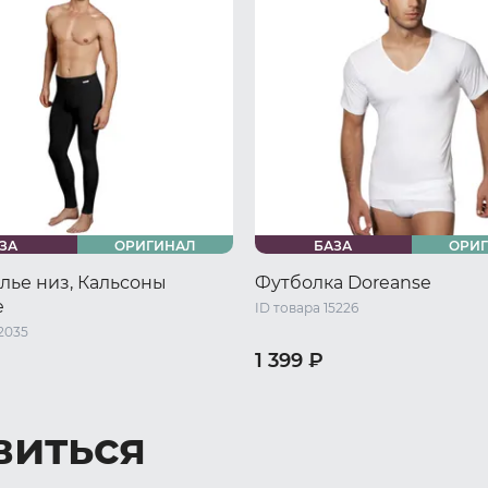
ЗА
ОРИГИНАЛ
БАЗА
ОРИ
лье низ, Кальсоны
Футболка Doreanse
e
ID товара 15226
2035
1 399 ₽
46 RU / M
48 RU / L
44 RU / S
46 RU / M
48 RU 
L
52 RU / XXL
50 RU / XL
52 RU / XXL
виться