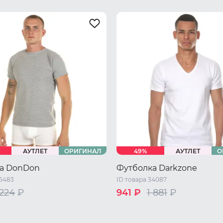
АУТЛЕТ
ОРИГИНАЛ
49%
АУТЛЕТ
О
а DonDon
Футболка Darkzone
45483
ID товара 34087
 224
₽
941 ₽
1 881
₽
42 RU / S
44 RU / M
46 RU /
/ S
46-48 RU / M
48 RU / XL
/ L
50-52 RU / XL