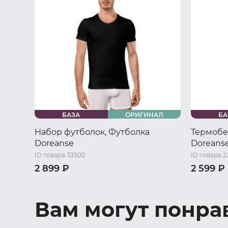
БАЗА
ОРИГИНАЛ
БА
Набор футболок, Футболка
Термобе
Doreanse
Doreans
ID товара 33500
ID товара 2
2 899 ₽
2 599 ₽
44 RU / S
46 RU / M
48 RU / L
44 RU / S
50 RU / XL
52 RU / XXL
50 RU / X
Вам могут понра