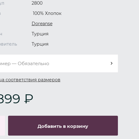
ул
2800
в
100% Хлопок
Doreanse
н
Турция
овитель
Турция
змер — Обязательно
ца соответствия размеров
899 ₽
Добавить в корзину