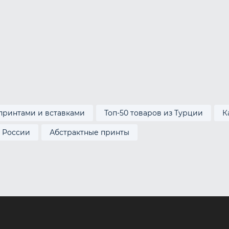
/ XXL
принтами и вставками
Топ-50 товаров из Турции
К
з России
Абстрактные принты