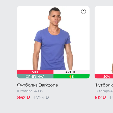
50%
АУТЛЕТ
S
ОРИГИНАЛ
50%
Футболка Darkzone
Футболк
ID товара 34085
ID товара 
862 ₽
1 724
₽
612 ₽
1
44 RU / S
M
L
XL
44-46 RU 
48-50 RU 