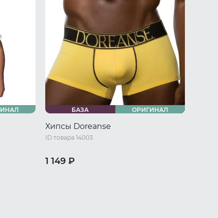
ГИНАЛ
БАЗА
ОРИГИНАЛ
Хипсы Doreanse
ID товара 14003
1 149 ₽
/ L
44 RU / S
46 RU / M
48 RU / L
50 RU / XL
52 RU / XXL