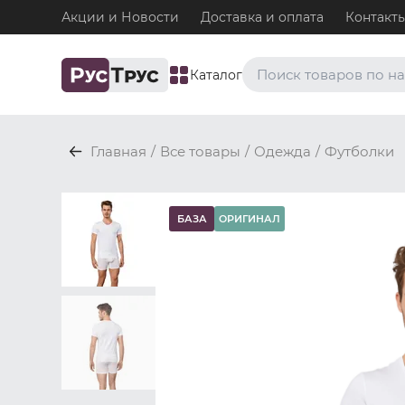
Акции и Новости
Доставка и оплата
Контакт
Каталог
Часто ищут
Главная
/
Все товары
/
Одежда
/
Футболки
Плавки
Нижнее белье / Плавки
Топ-бра
БАЗА
ОРИГИНАЛ
Нижнее белье / Топ-бра
Боксеры и хипсы
Нижнее белье / Трусы / 
Джоки
Нижнее белье / Трусы / 
Майки
Одежда / Майки