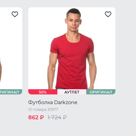
РИГИНАЛ
50%
АУТЛЕТ
ОРИГИНАЛ
Футболка Darkzone
ID товара 33977
862 ₽
1 724
₽
 L
42 RU / S
44 RU / M
46 RU / L
48 RU / XL