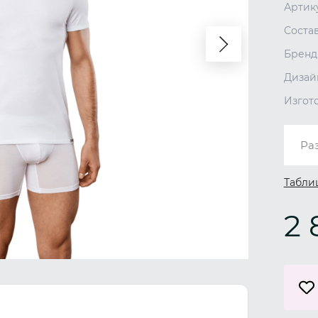
Артик
Соста
Бренд
Дизай
Изгот
Ра
Табли
2 