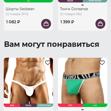
L
БАЗА
ОРИГИНАЛ
Шорты Seobean
Тонги Doreanse
ID товара 13712
ID товара 5162
1 082 ₽
1 399 ₽
Вам могут понравиться
44%
БАЗА
ОРИГИНАЛ
47%
M