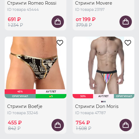
Стринги Romeo Rossi
Стринги Movere
ID товара 45444
ID товара 23197
691 ₽
от 199 ₽
1 234
₽
379,8
₽
45%
АУТЛЕТ
ОРИГИНАЛ
S
50%
АУТЛЕТ
ОРИГИНАЛ
Стринги Boefje
Стринги Don Moris
ID товара 33246
ID товара 47787
455 ₽
754 ₽
842
₽
1 508
₽