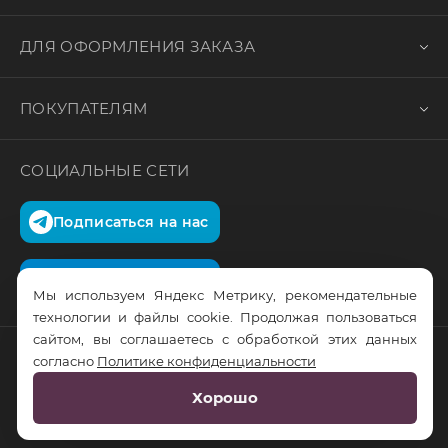
ДЛЯ ОФОРМЛЕНИЯ ЗАКАЗА
ПОКУПАТЕЛЯМ
СОЦИАЛЬНЫЕ СЕТИ
Подписаться на нас
Подписаться на нас
Мы используем Яндекс Метрику, рекомендательные
технологии и файлы cookie. Продолжая пользоваться
сайтом, вы соглашаетесь с обработкой этих данных
согласно
Политике конфиденциальности
© RusTrus. 2011-2026. Все права защищены
Хорошо
Разработка сайта:
RS Digital