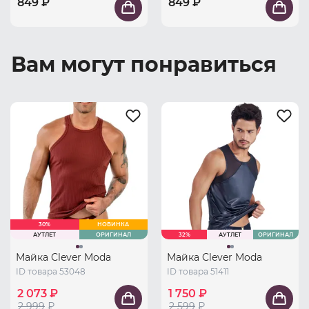
849 ₽
849 ₽
Вам могут понравиться
30%
НОВИНКА
АУТЛЕТ
ОРИГИНАЛ
32%
АУТЛЕТ
ОРИГИНАЛ
Майка Clever Moda
Майка Clever Moda
ID товара 53048
ID товара 51411
2 073 ₽
1 750 ₽
2 999
₽
2 599
₽