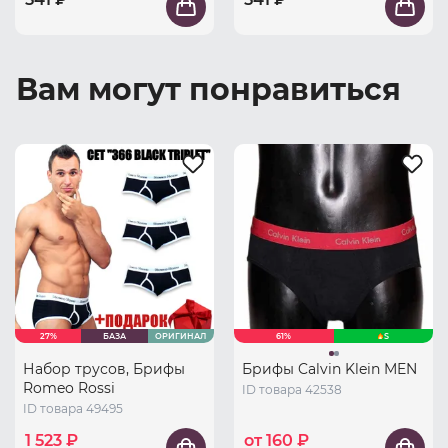
Вам могут понравиться
27%
БАЗА
ОРИГИНАЛ
61%
S
Набор трусов, Брифы
Брифы Calvin Klein MEN
Romeo Rossi
ID товара 42538
ID товара 49495
1 523 ₽
от 160 ₽