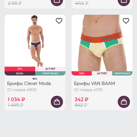
2 110
₽
411,5
₽
31%
АУТЛЕТ
БАЗА
ОРИГИНАЛ
59%
АУТЛЕТ
ОРИГИНАЛ
Брифы Clever Moda
Брифы VAN BAAM
ID товара 49139
ID товара 45191
1 034 ₽
342 ₽
1 499
₽
842
₽