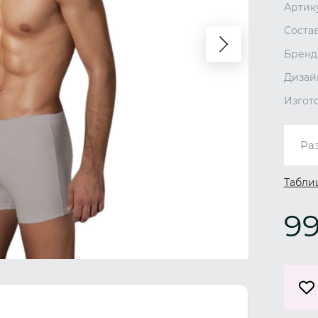
Артик
Соста
Бренд
Дизай
Изгот
Ра
Табли
99