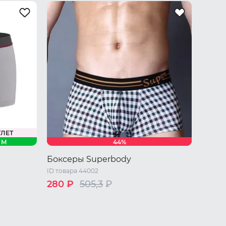
ТЛЕТ
M
44%
Боксеры Superbody
ID товара 44002
280 ₽
505,3
₽
46 RU / M
48 RU / L
50 RU / XL
 XL