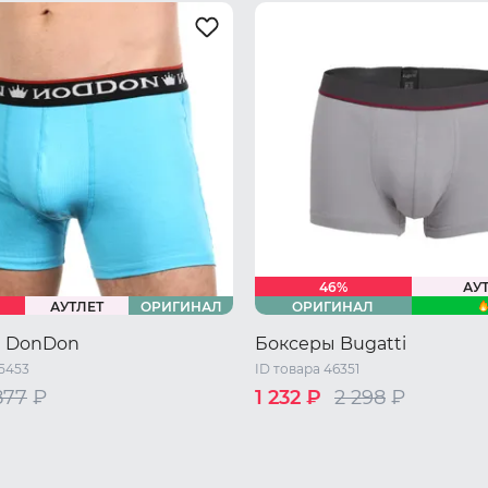
46%
АУ
АУТЛЕТ
ОРИГИНАЛ
ОРИГИНАЛ
 DonDon
Боксеры Bugatti
45453
ID товара 46351
877
₽
1 232 ₽
2 298
₽
46 RU / M
48 RU / L
46 RU / M
48 RU / L
50 RU /
L
52 RU / XXL
52 RU / XXL