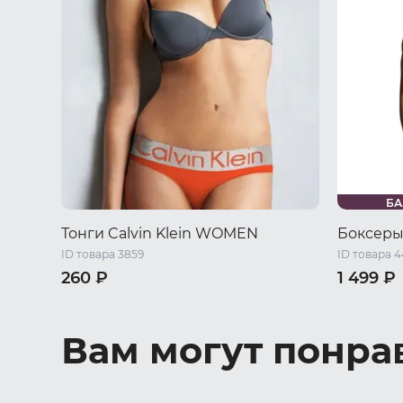
БА
Тонги Calvin Klein WOMEN
Боксеры
ID товара 3859
ID товара 
260 ₽
1 499 ₽
42 RU / S
44 RU / M
44 RU / S
50 RU / X
Вам могут понра