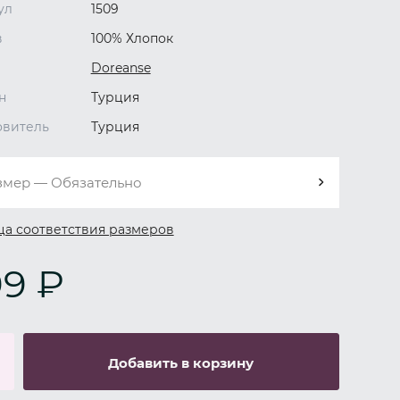
ул
1509
в
100% Хлопок
Doreanse
н
Турция
овитель
Турция
змер — Обязательно
ца соответствия размеров
9 ₽
Добавить в корзину