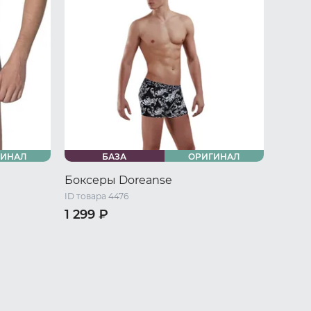
ГИНАЛ
БАЗА
ОРИГИНАЛ
Боксеры Doreanse
ID товара 4476
1 299 ₽
/ L
44 RU / S
46 RU / M
48 RU / L
50 RU / XL
52 RU / XXL