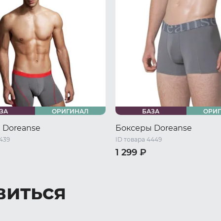
ЗА
ОРИГИНАЛ
БАЗА
ОРИ
 Doreanse
Боксеры Doreanse
4439
ID товара 4449
1 299 ₽
46 RU / M
48 RU / L
44 RU / S
46 RU / M
48 RU 
L
52 RU / XXL
50 RU / XL
52 RU / XXL
виться