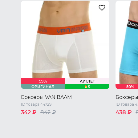
59%
АУТЛЕТ
S
ОРИГИНАЛ
50%
Боксеры VAN BAAM
Боксеры
ID товара 44729
ID товара 
342 ₽
842
₽
438 ₽
44 RU / S
M
L
XL
44 RU / S
50 RU / X