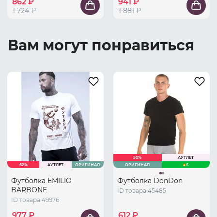
862 ₽
941 ₽
1 724
₽
1 881
₽
Вам могут понравиться
50%
АУТЛЕТ
62%
АУТЛЕТ
ОРИГИНАЛ
ОРИГИНАЛ
S
Футболка EMILIO
Футболка DonDon
BARBONE
ID товара 45485
ID товара 49976
977 ₽
612 ₽