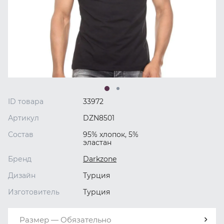
ID товара
33972
Артикул
DZN8501
Состав
95% хлопок, 5%
эластан
Бренд
Darkzone
Дизайн
Турция
Изготовитель
Турция
Размер — Обязательно