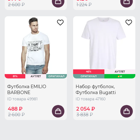
2 600
₽
1 224
₽
46%
АУТЛЕТ
81%
АУТЛЕТ
ОРИГИНАЛ
ОРИГИНАЛ
M
Футболка EMILIO
Набор футболок,
BARBONE
Футболка Bugatti
ID товара 49981
ID товара 47160
488 ₽
2 054 ₽
2 600
₽
3 838
₽