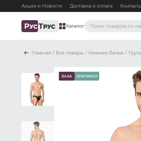
Акции и Новости
Доставка и оплата
Контакт
Каталог
Часто ищут
Главная
/
Все товары
/
Нижнее белье
/
Трус
Плавки
Нижнее белье / Плавки
Топ-бра
БАЗА
ОРИГИНАЛ
Нижнее белье / Топ-бра
Боксеры и хипсы
Нижнее белье / Трусы / 
Джоки
Нижнее белье / Трусы / 
Майки
Одежда / Майки