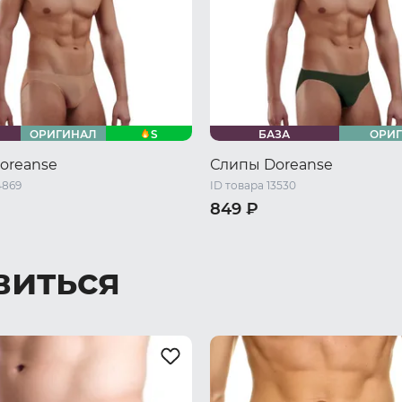
S
ОРИГИНАЛ
БАЗА
ОРИ
oreanse
Слипы Doreanse
4869
ID товара 13530
849 ₽
46 RU / M
48 RU / L
44 RU / S
46 RU / M
48 RU 
L
52 RU / XXL
50 RU / XL
52 RU / XXL
виться