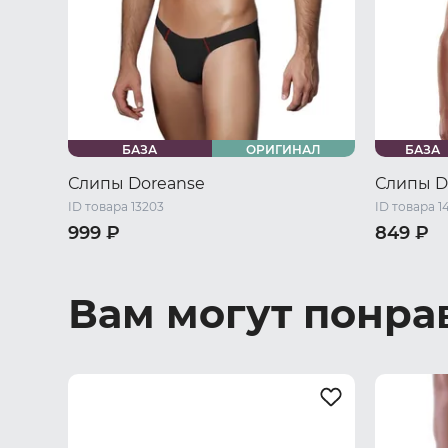
БАЗА
ОРИГИНАЛ
БАЗА
Слипы Doreanse
Слипы D
ID товара 13203
ID товара 1
999 ₽
849 ₽
44 RU / S
46 RU / M
48 RU / L
44 RU / S
50 RU / XL
52 RU / XXL
50 RU / X
Вам могут понра