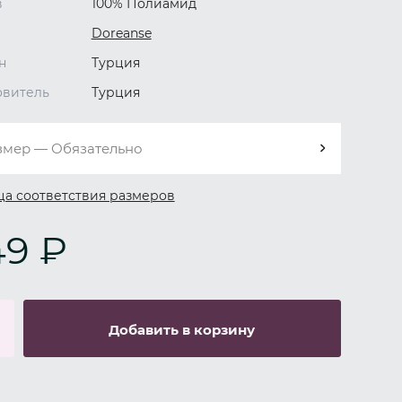
в
100% Полиамид
Doreanse
н
Турция
овитель
Турция
змер — Обязательно
ца соответствия размеров
49 ₽
Добавить в корзину