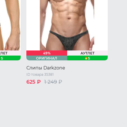
ТЛЕТ
49%
АУТЛЕТ
S
S
ОРИГИНАЛ
Слипы Darkzone
ID товара 35381
625 ₽
1 249
₽
 L
42 RU / S
44 RU / M
46 RU / L
48 RU / XL