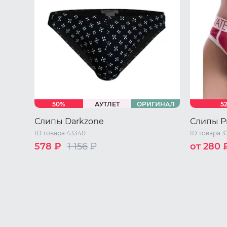
50%
АУТЛЕТ
ОРИГИНАЛ
5
Слипы Darkzone
Слипы Pr
ID товара 43340
ID товара 3
578 ₽
1 156
₽
от 280 
M
L
42 RU / S
44 RU / M
46 RU / L
48 RU / XL