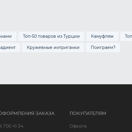
вками
Топ-50 товаров из Турции
Камуфляж
То
радиент
Кружевные интриганки
Поиграем?
ОФОРМЛЕНИЯ ЗАКАЗА
ПОКУПАТЕЛЯМ
) 700 41-34
Оферта