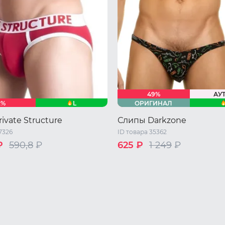
49%
АУ
L
2%
ОРИГИНАЛ
ivate Structure
Слипы Darkzone
7326
ID товара 35362
₽
590,8
₽
625 ₽
1 249
₽
42 RU / S
44 RU / M
46 RU /
48 RU / XL