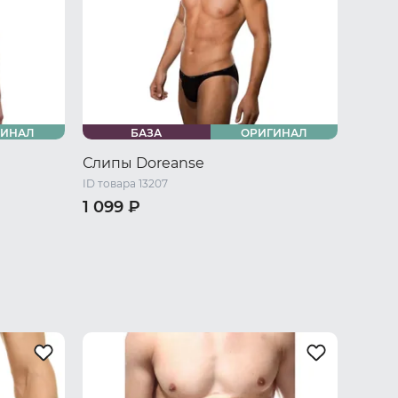
ГИНАЛ
БАЗА
ОРИГИНАЛ
Слипы Doreanse
ID товара 13207
1 099 ₽
/ L
44 RU / S
46 RU / M
48 RU / L
50 RU / XL
52 RU / XXL