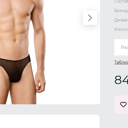
Соста
Бренд
Дизай
Изгот
Ра
Табли
8