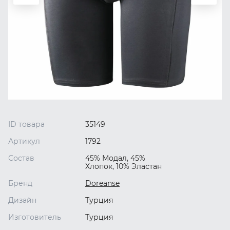
ID товара
35149
Артикул
1792
Состав
45% Модал, 45%
Хлопок, 10% Эластан
Бренд
Doreanse
Дизайн
Турция
Изготовитель
Турция