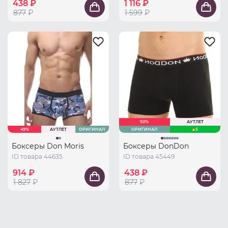
438 ₽
1 116 ₽
877
₽
1 599
₽
50%
АУТЛЕТ
49%
АУТЛЕТ
ОРИГИНАЛ
ОРИГИНАЛ
S
Боксеры Don Moris
Боксеры DonDon
ID товара 44635
ID товара 45449
914 ₽
438 ₽
1 827
₽
877
₽