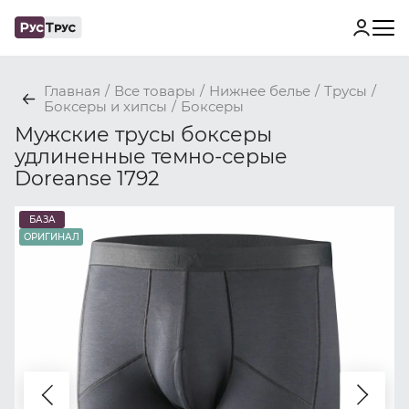
Главная
/
Все товары
/
Нижнее белье
/
Трусы
/
Боксеры и хипсы
/
Боксеры
Мужские трусы боксеры
удлиненные темно-серые
Doreanse 1792
БАЗА
ОРИГИНАЛ