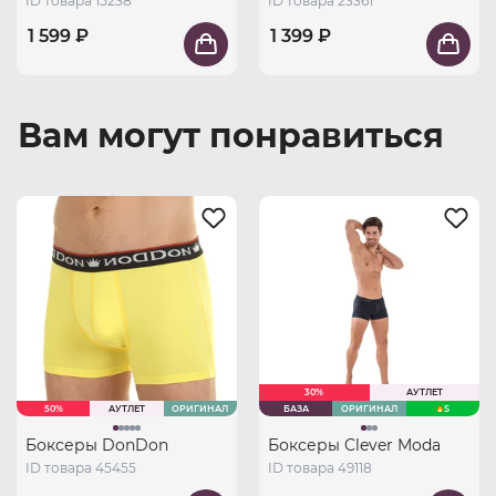
ID товара 15238
ID товара 23361
1 599 ₽
1 399 ₽
Вам могут понравиться
30%
АУТЛЕТ
50%
АУТЛЕТ
ОРИГИНАЛ
БАЗА
ОРИГИНАЛ
S
Боксеры DonDon
Боксеры Clever Moda
ID товара 45455
ID товара 49118