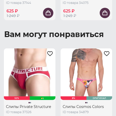
ID товара 37144
ID товара 34075
625 ₽
625 ₽
1 249
₽
1 249
₽
Вам могут понравиться
52%
L
8%
ОРИГИНАЛ
Слипы Private Structure
Слипы Cosmos Colors
ID товара 37326
ID товара 34879