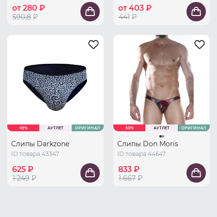
от 280 ₽
от 403 ₽
590,8
₽
441
₽
49%
АУТЛЕТ
ОРИГИНАЛ
50%
АУТЛЕТ
ОРИГИНАЛ
Слипы Darkzone
Слипы Don Moris
ID товара 43347
ID товара 44647
625 ₽
833 ₽
1 249
₽
1 667
₽