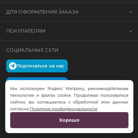
ДЛЯ ОФОРМЛЕНИЯ ЗАКАЗА
ПОКУПАТЕЛЯМ
СОЦИАЛЬНЫЕ СЕТИ
Подписаться на нас
Подписаться на нас
Мы используем Яндекс Метрику, рекомендательные
технологии и файлы cookie. Продолжая пользоваться
сайтом, вы соглашаетесь с обработкой этих данных
согласно
Политике конфиденциальности
© RusTrus. 2011-2026. Все права защищены
Хорошо
Разработка сайта:
RS Digital