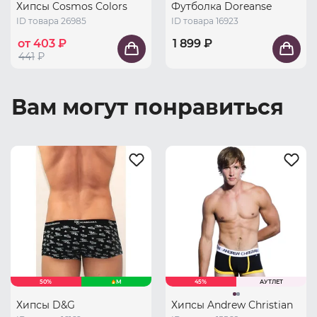
Хипсы Cosmos Colors
Футболка Doreanse
ID товара 26985
ID товара 16923
от 403 ₽
1 899 ₽
441
₽
Вам могут понравиться
50%
M
45%
АУТЛЕТ
Хипсы D&G
Хипсы Andrew Christian