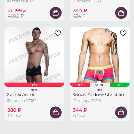
ID товара 16169
ID товара 15568
от 199 ₽
344 ₽
400,9
₽
634
₽
54%
45%
АУТЛЕТ
M
Хипсы Asitoo
Хипсы Andrew Christian
ID товара 27382
ID товара 22519
280 ₽
344 ₽
611,9
₽
634
₽