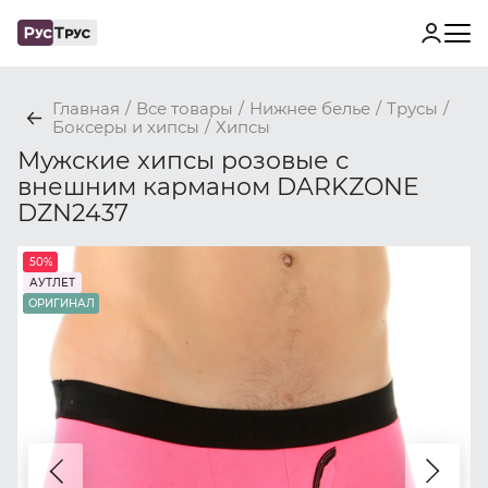
Главная
/
Все товары
/
Нижнее белье
/
Трусы
/
Боксеры и хипсы
/
Хипсы
Мужские хипсы розовые с
внешним карманом DARKZONE
DZN2437
50%
АУТЛЕТ
ОРИГИНАЛ