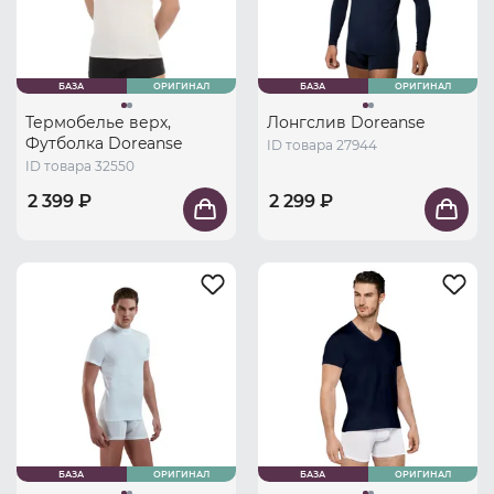
БАЗА
ОРИГИНАЛ
БАЗА
ОРИГИНАЛ
Термобелье верх,
Лонгслив Doreanse
Футболка Doreanse
ID товара 27944
ID товара 32550
2 399 ₽
2 299 ₽
БАЗА
ОРИГИНАЛ
БАЗА
ОРИГИНАЛ