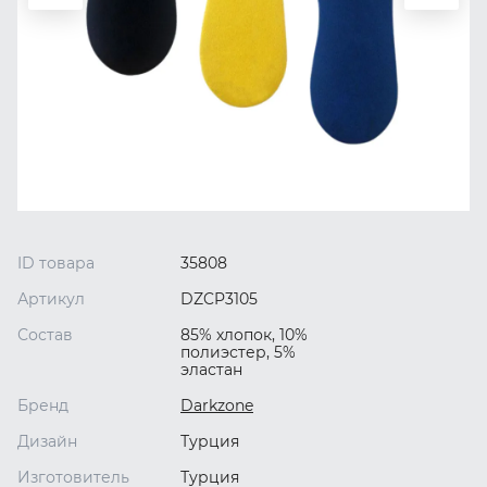
ID товара
35808
Артикул
DZCP3105
Состав
85% хлопок, 10%
полиэстер, 5%
эластан
Бренд
Darkzone
Дизайн
Турция
Изготовитель
Турция