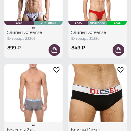
БАЗА
ОРИГИНАЛ
БАЗА
ОРИГИНАЛ
XXL
Слипы Doreanse
Слипы Doreanse
ID товара 23301
ID товара 35336
899 ₽
849 ₽
Боксеры 2xist
Брифы Diesel