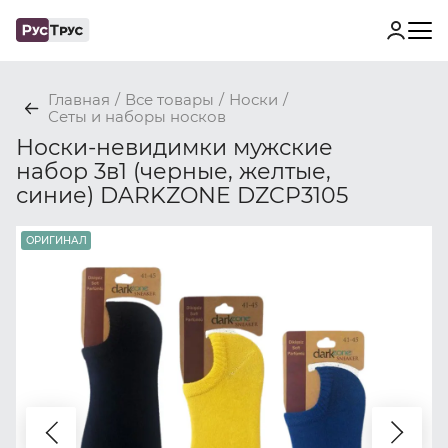
Главная
/
Все товары
/
Носки
/
Сеты и наборы носков
Носки-невидимки мужские
набор 3в1 (черные, желтые,
синие) DARKZONE DZCP3105
ОРИГИНАЛ