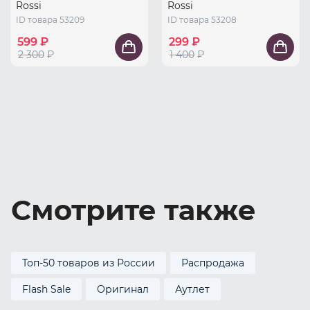
Rossi
Rossi
ID товара 53209
ID товара 53208
599 ₽
299 ₽
2 300
₽
1 400
₽
Смотрите также
Топ-50 товаров из России
Распродажа
Flash Sale
Оригинал
Аутлет