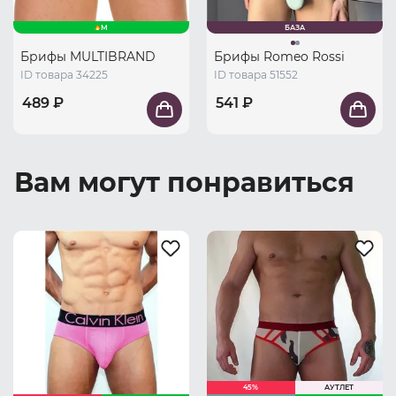
M
БАЗА
Брифы MULTIBRAND
Брифы Romeo Rossi
ID товара 34225
ID товара 51552
489 ₽
541 ₽
Вам могут понравиться
45%
АУТЛЕТ