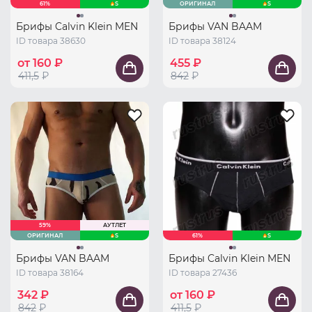
61%
S
ОРИГИНАЛ
S
Брифы Calvin Klein MEN
Брифы VAN BAAM
ID товара 38630
ID товара 38124
от 160 ₽
455 ₽
411,5
₽
842
₽
59%
АУТЛЕТ
ОРИГИНАЛ
S
61%
S
Брифы VAN BAAM
Брифы Calvin Klein MEN
ID товара 38164
ID товара 27436
342 ₽
от 160 ₽
842
₽
411,5
₽