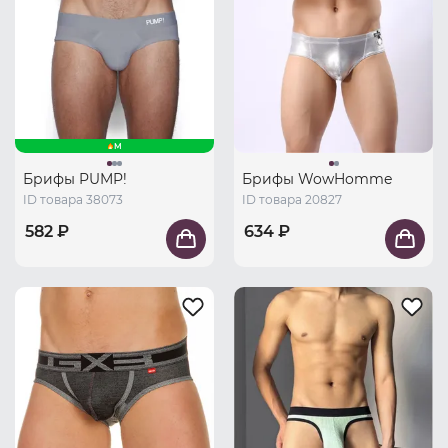
M
Брифы PUMP!
Брифы WowHomme
ID товара 38073
ID товара 20827
582 ₽
634 ₽