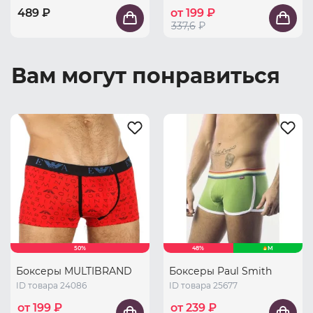
489 ₽
от 199 ₽
337,6
₽
Вам могут понравиться
50%
48%
M
Боксеры MULTIBRAND
Боксеры Paul Smith
ID товара 24086
ID товара 25677
от 199 ₽
от 239 ₽