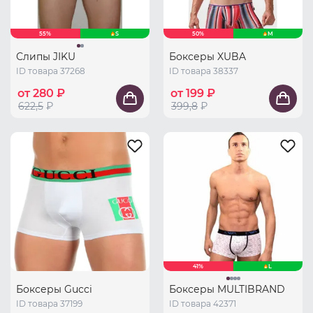
55%
S
50%
M
Слипы JIKU
Боксеры XUBA
ID товара 37268
ID товара 38337
от 280 ₽
от 199 ₽
622,5
₽
399,8
₽
41%
L
Боксеры Gucci
Боксеры MULTIBRAND
ID товара 37199
ID товара 42371