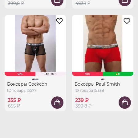
399,8
₽
463,1
₽
45%
АУТЛЕТ
40%
M
Боксеры Cockcon
Боксеры Paul Smith
ID товара 15577
ID товара 15338
355 ₽
239 ₽
655
₽
399,8
₽