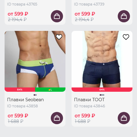
ID товара 43765
ID товара 43739
от 599 ₽
от 599 ₽
2 194,4
₽
2 194,4
₽
64%
L
64%
Плавки Seobean
Плавки TOOT
ID товара 43858
ID товара 43846
от 599 ₽
от 599 ₽
1 688
₽
1 688
₽