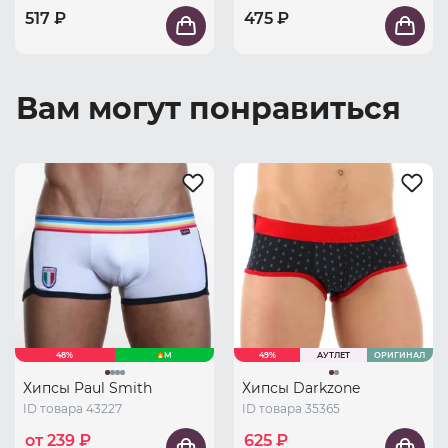
517 ₽
475 ₽
Вам могут понравиться
48%
M
49%
АУТЛЕТ
ОРИГИНАЛ
Хипсы Paul Smith
Хипсы Darkzone
ID товара 43227
ID товара 35365
от 239 ₽
625 ₽