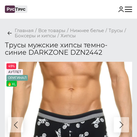
Главная
/
Все товары
/
Нижнее белье
/
Трусы
/
Боксеры и хипсы
/
Хипсы
Трусы мужские хипсы темно-
синие DARKZONE DZN2442
49%
АУТЛЕТ
ОРИГИНАЛ
XL