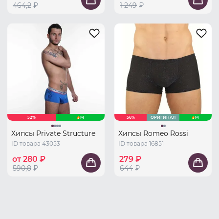
464,2
₽
1 249
₽
52%
M
56%
ОРИГИНАЛ
M
Хипсы Private Structure
Хипсы Romeo Rossi
ID товара 43053
ID товара 16851
от 280 ₽
279 ₽
590,8
₽
644
₽