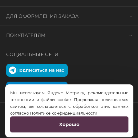
ДЛЯ ОФОРМЛЕНИЯ ЗАКАЗА
ПОКУПАТЕЛЯМ
СОЦИАЛЬНЫЕ СЕТИ
Подписаться на нас
Подписаться на нас
Мы используем Яндекс Метрику, рекомендательные
технологии и файлы cookie. Продолжая пользоваться
сайтом, вы соглашаетесь с обработкой этих данных
согласно
Политике конфиденциальности
© RusTrus. 2011-2026. Все права защищены
Хорошо
Разработка сайта:
RS Digital