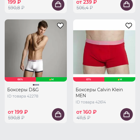
199 ₽
от 239 ₽
590,8
₽
506,4
₽
66%
M
61%
M
Боксеры D&G
Боксеры Calvin Klein
MEN
ID товара 42278
ID товара 42614
от 199 ₽
от 160 ₽
590,8
₽
411,5
₽