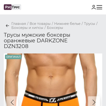
Главная
/
Все товары
/
Нижнее белье
/
Трусы
/
Боксеры и хипсы
/
Боксеры
Трусы мужские боксеры
оранжевые DARKZONE
DZN3208
ОРИГИНАЛ