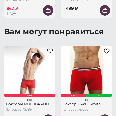
ID товара 37152
ID товара 23352
862 ₽
1 499 ₽
1 724
₽
Вам могут понравиться
66%
52%
L
Боксеры MULTIBRAND
Боксеры Paul Smith
ID товара 42399
ID товара 43226