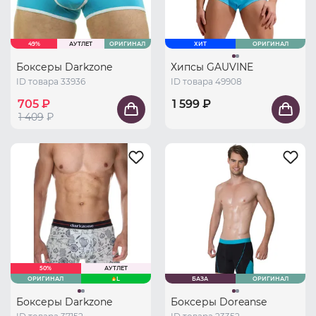
49%
АУТЛЕТ
ОРИГИНАЛ
ХИТ
ОРИГИНАЛ
Боксеры Darkzone
Хипсы GAUVINE
ID товара 33936
ID товара 49908
705 ₽
1 599 ₽
1 409
₽
50%
АУТЛЕТ
ОРИГИНАЛ
L
БАЗА
ОРИГИНАЛ
Боксеры Darkzone
Боксеры Doreanse