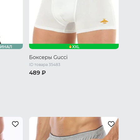
XXL
ГИНАЛ
Боксеры Gucci
ID товара 35483
489 ₽
M
L
XL
XXL
/ L