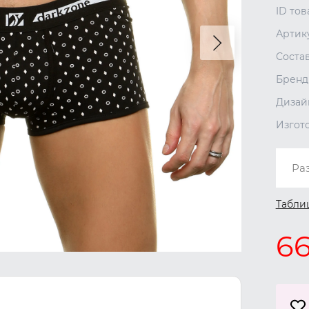
ID тов
Артик
Соста
Бренд
Дизай
Изгот
Ра
Табли
6