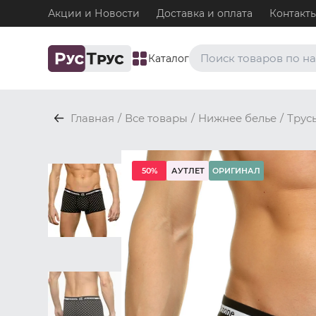
Акции и Новости
Доставка и оплата
Контакт
Каталог
Часто ищут
Главная
/
Все товары
/
Нижнее белье
/
Трус
Плавки
Нижнее белье / Плавки
Топ-бра
50%
АУТЛЕТ
ОРИГИНАЛ
Нижнее белье / Топ-бра
Боксеры и хипсы
Нижнее белье / Трусы / 
Джоки
Нижнее белье / Трусы / 
Майки
Одежда / Майки