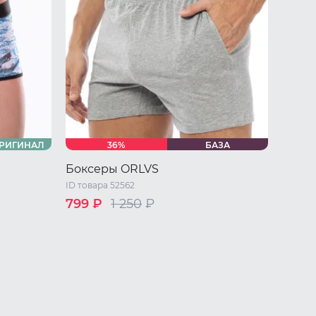
РИГИНАЛ
36%
БАЗА
Боксеры ORLVS
ID товара 52562
799 ₽
1 250
₽
/ L
46 RU / M
48 RU / L
50 RU / XL
52 RU / XXL