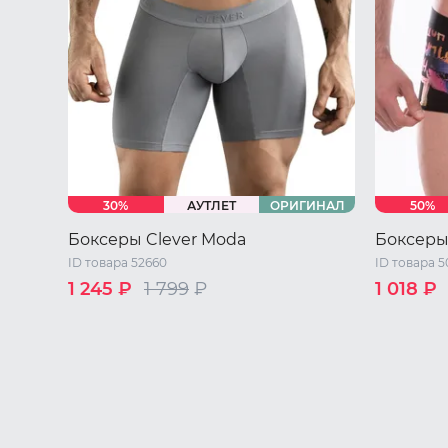
30%
АУТЛЕТ
ОРИГИНАЛ
50%
Боксеры Clever Moda
Боксеры
ID товара 52660
ID товара 5
1 245 ₽
1 799
₽
1 018 ₽
44 RU / S
46 RU / M
48 RU / L
44 RU / S
50 RU / XL
50 RU / X