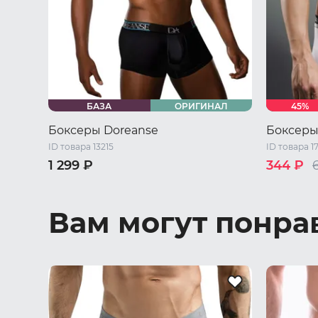
БАЗА
ОРИГИНАЛ
45%
Боксеры Doreanse
Боксеры 
ID товара 13215
ID товара 1
1 299 ₽
344 ₽
M
L
XL
44 RU / S
46 RU / M
48 RU / L
50 RU / XL
52 RU / XXL
Вам могут понра