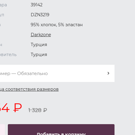
ара
39142
ул
DZN3219
в
95% хлопок, 5% эластан
Darkzone
н
Турция
овитель
Турция
змер — Обязательно
ца соответствия размеров
64 ₽
1 328
₽
Добавить в корзину