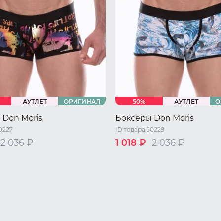
АУТЛЕТ
ОРИГИНАЛ
50%
АУТЛЕТ
О
 Don Moris
Боксеры Don Moris
0227
ID товара 50229
2 036
₽
1 018 ₽
2 036
₽
46 RU / M
48 RU / L
44 RU / S
46 RU / M
48 RU 
L
50 RU / XL