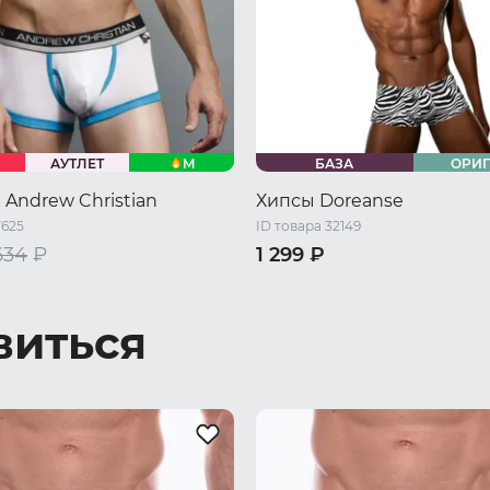
M
АУТЛЕТ
БАЗА
ОРИ
Andrew Christian
Хипсы Doreanse
7625
ID товара 32149
634
₽
1 299 ₽
XXL
44 RU / S
46 RU / M
48 RU 
50 RU / XL
52 RU / XXL
виться