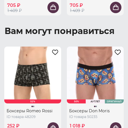
705 ₽
705 ₽
1 409
₽
1 409
₽
Вам могут понравиться
52%
50%
АУТЛЕТ
ОРИГИНАЛ
Боксеры Romeo Rossi
Боксеры Don Moris
ID товара 48209
ID товара 50235
252 ₽
1 018 ₽