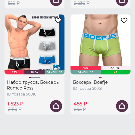
528
₽
2 036
₽
45%
АУТЛЕТ
27%
БАЗА
ОРИГИНАЛ
ОРИГИНАЛ
S
Набор трусов, Боксеры
Боксеры Boefje
Romeo Rossi
ID товара 50051
ID товара 50016
1 523 ₽
455 ₽
2 110
₽
842
₽