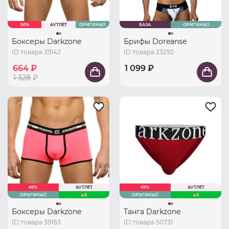
50%
АУТЛЕТ
ОРИГИНАЛ
БАЗА
ОРИГИНАЛ
Боксеры Darkzone
Брифы Doreanse
ID товара 39142
ID товара 23292
664 ₽
1 099 ₽
1 328
₽
49%
АУТЛЕТ
49%
АУТЛЕТ
ОРИГИНАЛ
S
ОРИГИНАЛ
S
Боксеры Darkzone
Танга Darkzone
ID товара 39183
ID товара 50731