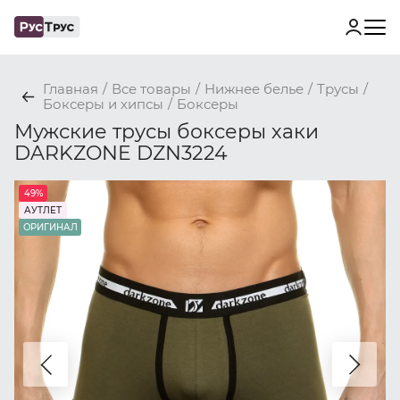
Главная
/
Все товары
/
Нижнее белье
/
Трусы
/
Боксеры и хипсы
/
Боксеры
Мужские трусы боксеры хаки
DARKZONE DZN3224
49%
АУТЛЕТ
ОРИГИНАЛ