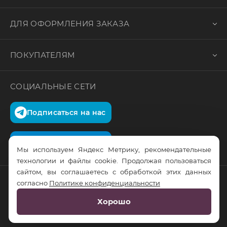
ДЛЯ ОФОРМЛЕНИЯ ЗАКАЗА
ПОКУПАТЕЛЯМ
СОЦИАЛЬНЫЕ СЕТИ
Подписаться на нас
Подписаться на нас
Мы используем Яндекс Метрику, рекомендательные
технологии и файлы cookie. Продолжая пользоваться
сайтом, вы соглашаетесь с обработкой этих данных
согласно
Политике конфиденциальности
© RusTrus. 2011-2026. Все права защищены
Хорошо
Разработка сайта:
RS Digital