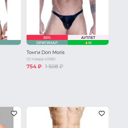
50%
АУТЛЕТ
M
ОРИГИНАЛ
Тонги Don Moris
ID товара 43380
754 ₽
1 508
₽
XL
42 RU / S
44 RU / M
46 RU / L
48 RU / XL