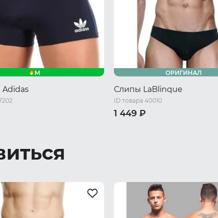
M
ОРИГИНАЛ
 Adidas
Слипы LaBlinque
7202
ID товара 40010
1 449 ₽
44-46 RU / S/M
50-52 RU / L/
виться