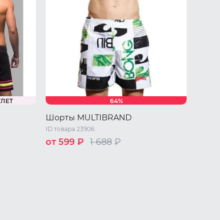
ТЛЕТ
64%
Шорты MULTIBRAND
ID товара 23906
от 599 ₽
1 688
₽
S
M
L
XL
XXL