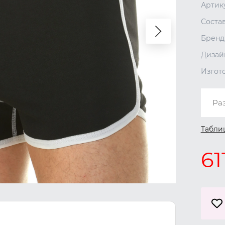
Артик
Соста
Бренд
Дизай
Изгот
Ра
Табли
61