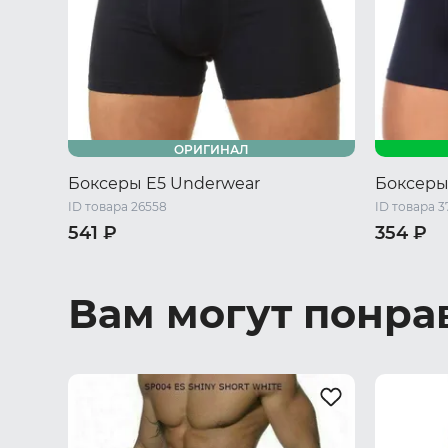
ОРИГИНАЛ
Боксеры E5 Underwear
Боксеры
ID товара 26558
ID товара 3
541 ₽
354 ₽
M
L
42 RU / S
44 RU / M
48 RU / L
50 RU / XL
XXL
Вам могут понра