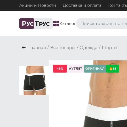
Акции и Новости
Доставка и оплата
Контакт
Каталог
Часто ищут
Главная
/
Все товары
/
Одежда
/
Шорты
Плавки
Нижнее белье / Плавки
Топ-бра
46%
АУТЛЕТ
ОРИГИНАЛ
M
Нижнее белье / Топ-бра
Боксеры и хипсы
Нижнее белье / Трусы / 
Джоки
Нижнее белье / Трусы / 
Майки
Одежда / Майки