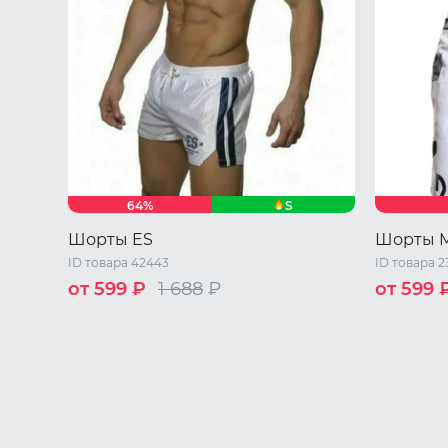
S
64%
Шорты ES
Шорты 
ID товара 42443
ID товара 
от 599 ₽
1 688
₽
от 599 
44 RU / S
46 RU / M
48 RU / L
S
M
L