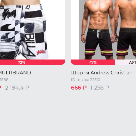
72%
47%
АУ
MULTIBRAND
Шорты Andrew Christian
23888
ID товара 22510
₽
2 194,4
₽
666 ₽
1 258
₽
XL
XXL
S
M
L
XL
XXL