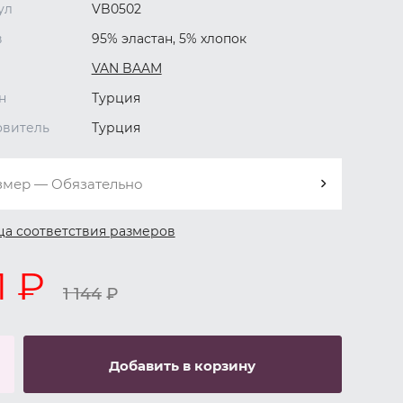
ул
VB0502
в
95% эластан, 5% хлопок
VAN BAAM
н
Турция
овитель
Турция
змер — Обязательно
ца соответствия размеров
1 ₽
1 144
₽
Добавить в корзину