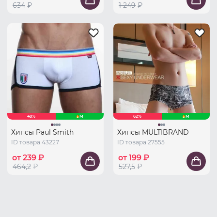
634
₽
1 249
₽
48%
M
62%
M
Хипсы Paul Smith
Хипсы MULTIBRAND
ID товара 43227
ID товара 27555
от 239 ₽
от 199 ₽
464,2
₽
527,5
₽