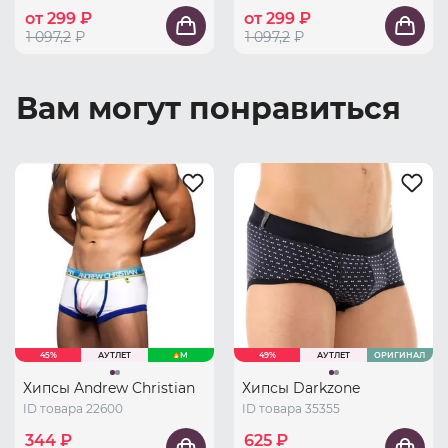
от 299 ₽
от 299 ₽
1 097,2
₽
1 097,2
₽
Вам могут понравиться
45%
АУТЛЕТ
M
49%
АУТЛЕТ
ОРИГИНАЛ
Хипсы Andrew Christian
Хипсы Darkzone
ID товара 22600
ID товара 35355
344 ₽
625 ₽