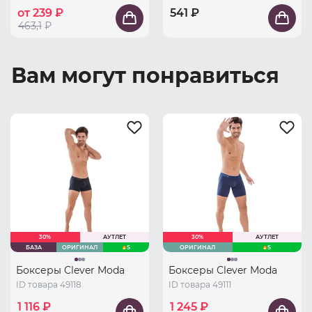
от 239 ₽
541 ₽
463,1
₽
Вам могут понравиться
30%
АУТЛЕТ
30%
АУТЛЕТ
БАЗА
ОРИГИНАЛ
S
ОРИГИНАЛ
S
Боксеры Clever Moda
Боксеры Clever Moda
ID товара 49118
ID товара 49111
1 116 ₽
1 245 ₽