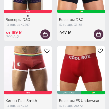
50%
M
Боксеры D&G
Боксеры D&G
ID товара 42297
ID товара 33138
от 199 ₽
447 ₽
399,8
₽
48%
ОРИГИНАЛ
M
Хипсы Paul Smith
Боксеры E5 Underwear
ID товара 4272
ID товара 26572