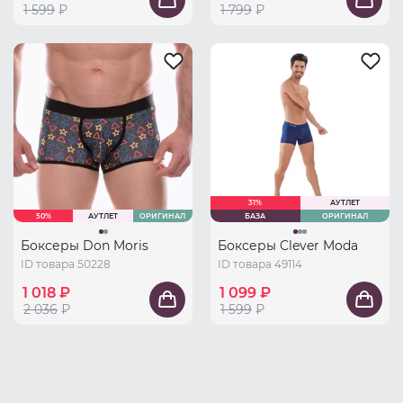
1 599
₽
1 799
₽
31%
АУТЛЕТ
50%
АУТЛЕТ
ОРИГИНАЛ
БАЗА
ОРИГИНАЛ
Боксеры Don Moris
Боксеры Clever Moda
ID товара 50228
ID товара 49114
1 018 ₽
1 099 ₽
2 036
₽
1 599
₽