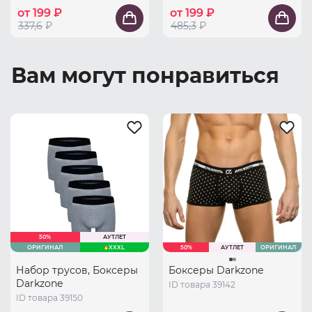
от 199 ₽
от 199 ₽
337,6
₽
485,3
₽
Вам могут понравиться
50%
АУТЛЕТ
ОРИГИНАЛ
XXXL
50%
АУТЛЕТ
ОРИГИНАЛ
Набор трусов, Боксеры
Боксеры Darkzone
Darkzone
ID товара 39142
ID товара 39150