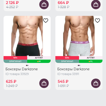
2 126 ₽
664 ₽
4 252
₽
1 328
₽
49%
АУТЛЕТ
50%
АУТЛЕТ
ОРИГИНАЛ
M
ОРИГИНАЛ
XL
Боксеры Darkzone
Боксеры Darkzone
ID товара 33929
ID товара 33911
625 ₽
545 ₽
1 249
₽
1 091
₽