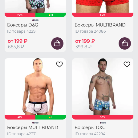
70%
M
50%
Боксеры D&G
Боксеры MULTIBRAND
ID товара 42291
ID товара 24086
от 199 ₽
от 199 ₽
685,8
₽
399,8
₽
41%
L
58%
Боксеры MULTIBRAND
Боксеры D&G
ID товара 42371
ID товара 42294