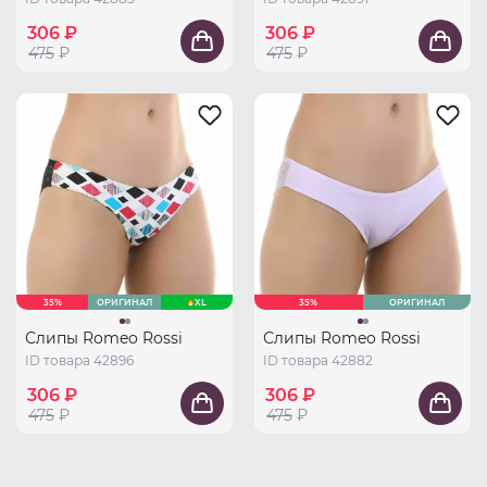
306 ₽
306 ₽
475
₽
475
₽
35%
ОРИГИНАЛ
XL
35%
ОРИГИНАЛ
Слипы Romeo Rossi
Слипы Romeo Rossi
ID товара 42896
ID товара 42882
306 ₽
306 ₽
475
₽
475
₽