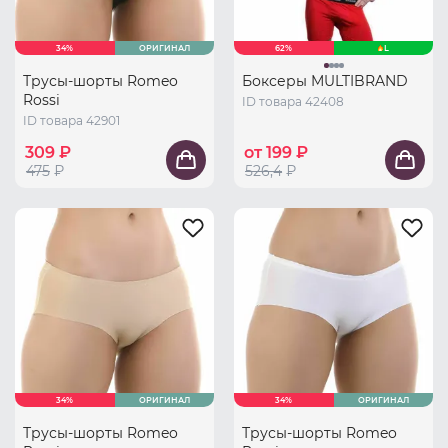
34%
ОРИГИНАЛ
62%
L
Трусы-шорты Romeo
Боксеры MULTIBRAND
Rossi
ID товара 42408
ID товара 42901
309 ₽
от 199 ₽
475
₽
526,4
₽
34%
ОРИГИНАЛ
34%
ОРИГИНАЛ
Трусы-шорты Romeo
Трусы-шорты Romeo