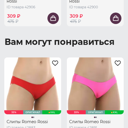
Rossi
Rossi
ID товара 42906
ID товара 42900
309 ₽
309 ₽
475
₽
475
₽
Вам могут понравиться
35%
ОРИГИНАЛ
XXL
35%
ОРИГИНАЛ
XXL
Слипы Romeo Rossi
Слипы Romeo Rossi
ID товара 42883
ID товара 42891