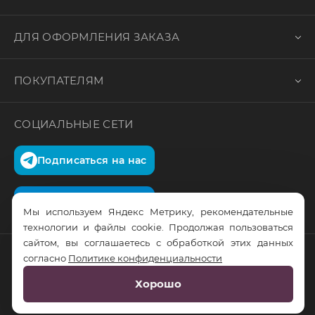
ДЛЯ ОФОРМЛЕНИЯ ЗАКАЗА
ПОКУПАТЕЛЯМ
СОЦИАЛЬНЫЕ СЕТИ
Подписаться на нас
Подписаться на нас
Мы используем Яндекс Метрику, рекомендательные
технологии и файлы cookie. Продолжая пользоваться
сайтом, вы соглашаетесь с обработкой этих данных
согласно
Политике конфиденциальности
© RusTrus. 2011-2026. Все права защищены
Хорошо
Разработка сайта:
RS Digital