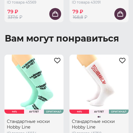
ID товара 45569
ID товара 43091
79 ₽
79 ₽
337,6
₽
168,8
₽
Вам могут понравиться
44%
АУТЛЕТ
ОРИГИНАЛ
44%
АУТЛЕТ
ОРИГИНАЛ
Стандартные носки
Стандартные носки
Hobby Line
Hobby Line