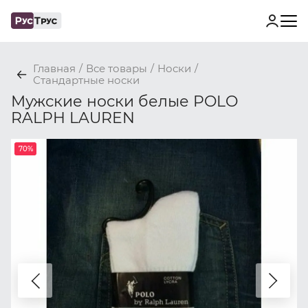
Главная
/
Все товары
/
Носки
/
Стандартные носки
Мужские носки белые POLO
RALPH LAUREN
70%