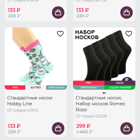
ID товара 45834
ID товара 45758
133 ₽
133 ₽
239
₽
239
₽
78%
БАЗА
44%
АУТЛЕТ
ОРИГИНАЛ
ОРИГИНАЛ
ОДИН РАЗМЕР
Стандартные носки
Стандартные носки,
Hobby Line
Набор носков Romeo
Rossi
ID товара 45943
ID товара 53208
133 ₽
299 ₽
239
₽
1 400
₽