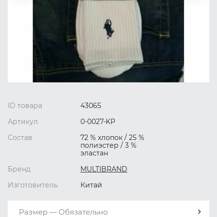
ID товара
43065
Артикул
0-0027-KP
Состав
72 % хлопок / 25 %
полиэстер / 3 %
эластан
Бренд
MULTIBRAND
Изготовитель
Китай
Размер — Обязательно