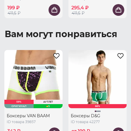
199 ₽
295,4 ₽
411,5
₽
411,5
₽
Вам могут понравиться
59%
АУТЛЕТ
ОРИГИНАЛ
S
66%
Боксеры VAN BAAM
Боксеры D&G
ID товара 39857
ID товара 42277