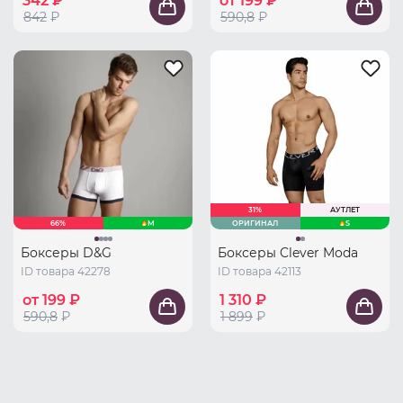
342 ₽
от 199 ₽
842
₽
590,8
₽
31%
АУТЛЕТ
66%
M
ОРИГИНАЛ
S
Боксеры D&G
Боксеры Clever Moda
ID товара 42278
ID товара 42113
от 199 ₽
1 310 ₽
590,8
₽
1 899
₽