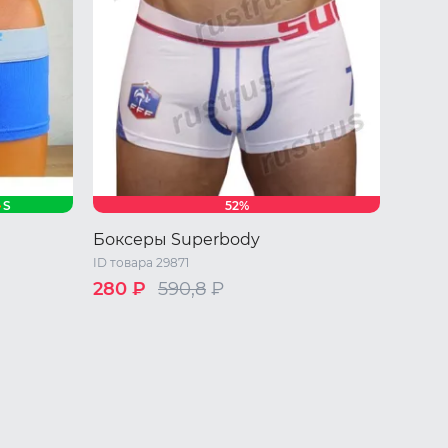
S
52%
Боксеры Superbody
ID товара 29871
280 ₽
590,8
₽
M
L
XL