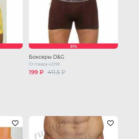
51%
Боксеры D&G
ID товара 42299
199 ₽
411,5
₽
Один размер