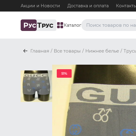
Акции и Новости
Доставка и оплата
Контакт
Каталог
Часто ищут
Главная
/
Все товары
/
Нижнее белье
/
Трус
Плавки
Нижнее белье / Плавки
Топ-бра
51%
Нижнее белье / Топ-бра
Боксеры и хипсы
Нижнее белье / Трусы / 
Джоки
Нижнее белье / Трусы / 
Майки
Одежда / Майки