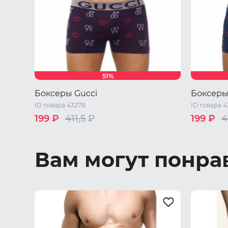
51%
Боксеры Gucci
Боксеры
ID товара 43278
ID товара 4
199 ₽
411,5
₽
199 ₽
4
Один размер
Один ра
Вам могут понра