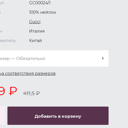
ул
GC00024/1
в
100% нейлон
Gucci
н
Италия
овитель
Китай
змер — Обязательно
ца соответствия размеров
9 ₽
411,5
₽
Добавить в корзину