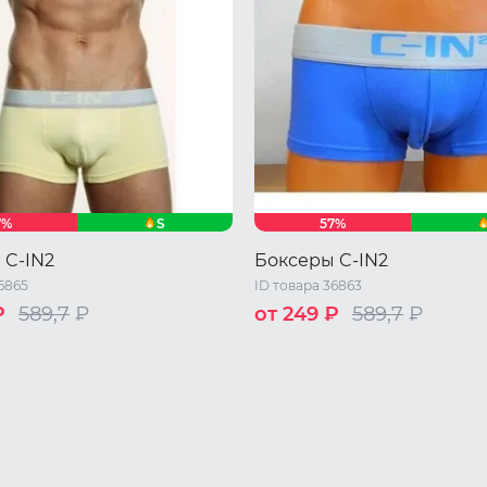
S
7%
57%
 C-IN2
Боксеры C-IN2
6865
ID товара 36863
₽
589,7
₽
от 249 ₽
589,7
₽
XL
S
M
L
XL