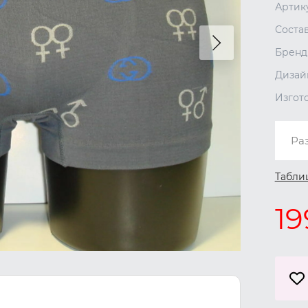
Артик
Соста
Бренд
Дизай
Изгот
Ра
Табли
19