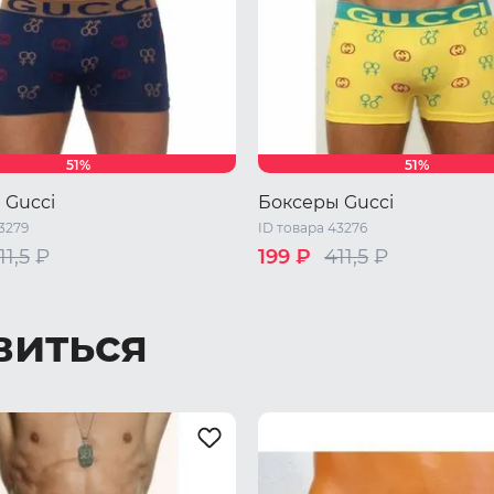
51%
51%
 Gucci
Боксеры Gucci
3279
ID товара 43276
11,5
₽
199 ₽
411,5
₽
змер
Один размер
виться