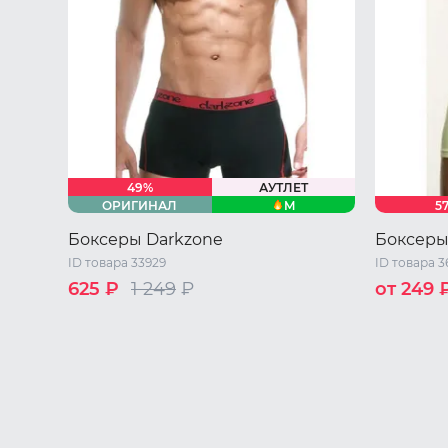
49%
АУТЛЕТ
M
ОРИГИНАЛ
5
Боксеры Darkzone
Боксеры
ID товара 33929
ID товара 3
625 ₽
1 249
₽
от 249 
S
M
L
42 RU / S
44 RU / M
46 RU / L
48 RU / XL