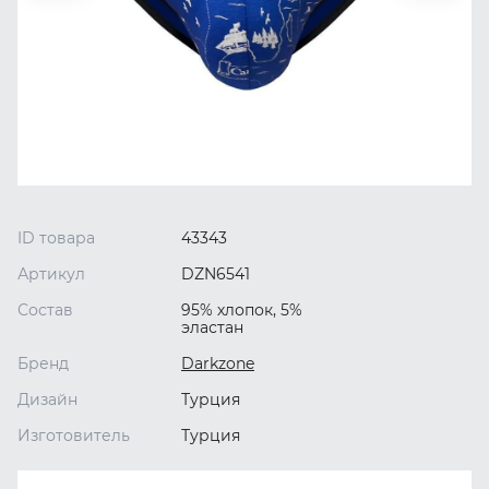
ID товара
43343
Артикул
DZN6541
Состав
95% хлопок, 5%
эластан
Бренд
Darkzone
Дизайн
Турция
Изготовитель
Турция