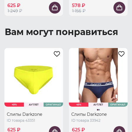
625 ₽
578 ₽
1 249
₽
1 156
₽
Вам могут понравиться
49%
АУТЛЕТ
ОРИГИНАЛ
49%
АУТЛЕТ
ОРИГИНАЛ
Слипы Darkzone
Слипы Darkzone
ID товара 43351
ID товара 33942
625 ₽
625 ₽