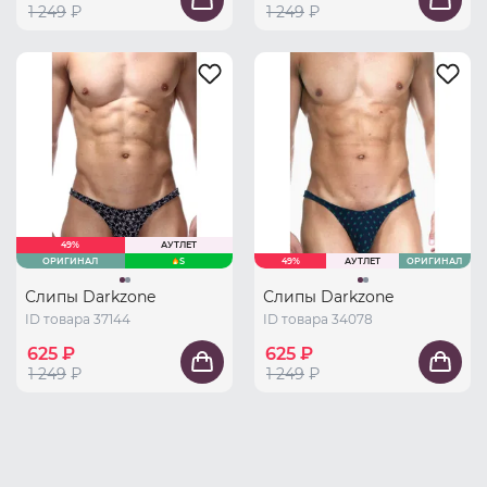
1 249
₽
1 249
₽
49%
АУТЛЕТ
ОРИГИНАЛ
S
49%
АУТЛЕТ
ОРИГИНАЛ
Слипы Darkzone
Слипы Darkzone
ID товара 37144
ID товара 34078
625 ₽
625 ₽
1 249
₽
1 249
₽