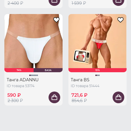
2 400
₽
1 599
₽
74%
БАЗА
15%
Танга ADANNU
Танга BS
ID товара 53174
ID товара 51444
590 ₽
721,6 ₽
2 300
₽
854,6
₽