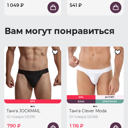
1 049 ₽
541 ₽
Вам могут понравиться
30%
АУТЛЕТ
67%
БАЗА
ОРИГИНАЛ
Танга JOCKMAIL
Танга Clever Moda
ID товара 53099
ID товара 52088
790 ₽
1 116 ₽