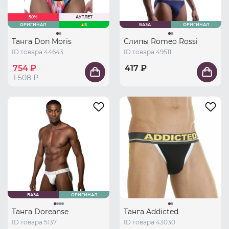
50%
АУТЛЕТ
ОРИГИНАЛ
S
БАЗА
ОРИГИНАЛ
Танга Don Moris
Слипы Romeo Rossi
ID товара 44643
ID товара 49511
754 ₽
417 ₽
1 508
₽
БАЗА
ОРИГИНАЛ
Танга Doreanse
Танга Addicted
ID товара 5137
ID товара 43030