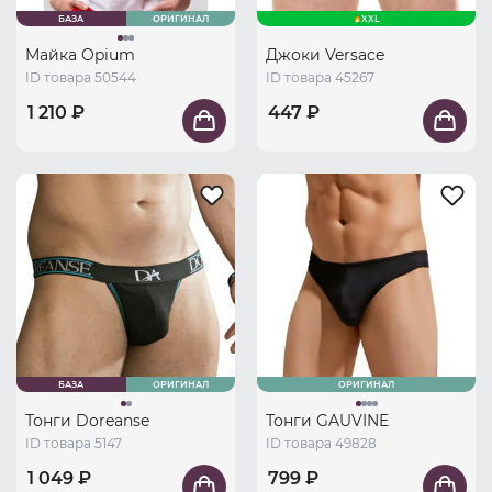
БАЗА
ОРИГИНАЛ
XXL
Майка Opium
Джоки Versace
ID товара 50544
ID товара 45267
1 210 ₽
447 ₽
БАЗА
ОРИГИНАЛ
ОРИГИНАЛ
Тонги Doreanse
Тонги GAUVINE
ID товара 5147
ID товара 49828
1 049 ₽
799 ₽