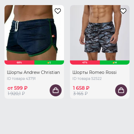
68%
S
47%
M
Шорты Andrew Christian
Шорты Romeo Rossi
ID товара 43791
ID товара 52522
от 599 ₽
1 658 ₽
1 920,1
₽
3 165
₽