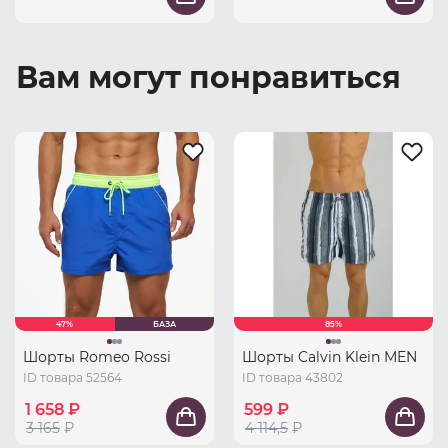
Вам могут понравиться
47%
БАЗА
85%
Шорты Romeo Rossi
Шорты Calvin Klein MEN
ID товара 52564
ID товара 43802
1 658 ₽
599 ₽
3 165
₽
4 114,5
₽