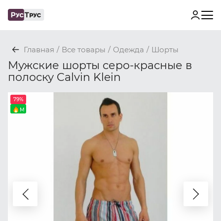
Главная
/
Все товары
/
Одежда
/
Шорты
Мужские шорты серо-красные в
полоску Calvin Klein
79%
M