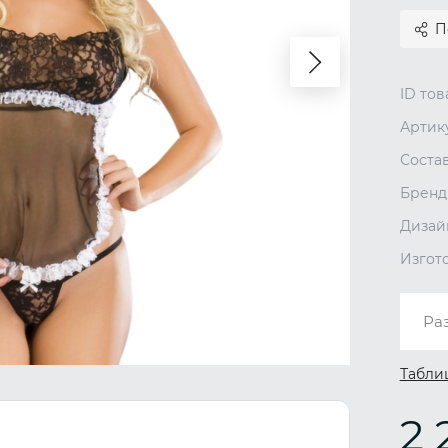
П
ID тов
Артик
Соста
Бренд
Дизай
Изгот
Ра
Табли
2 