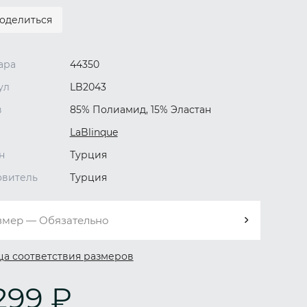
оделиться
ара
44350
ул
LB2043
в
85% Полиамид, 15% Эластан
LaBlinque
н
Турция
овитель
Турция
змер — Обязательно
ца соответствия размеров
299 ₽