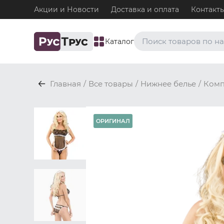
Акции и Новости
Доставка и оплата
Контакт
Каталог
Часто ищут
Главная
/
Все товары
/
Нижнее белье
/
Комп
Плавки
Нижнее белье / Плавки
Топ-бра
ОРИГИНАЛ
Нижнее белье / Топ-бра
Боксеры и хипсы
Нижнее белье / Трусы / 
Джоки
Нижнее белье / Трусы / 
Майки
Одежда / Майки