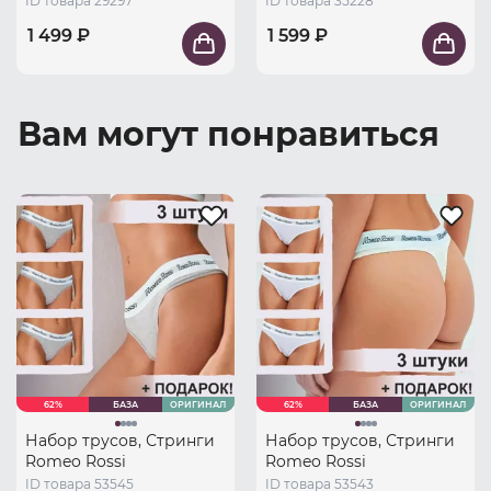
ID товара 29297
ID товара 35228
1 499 ₽
1 599 ₽
Вам могут понравиться
62%
БАЗА
ОРИГИНАЛ
62%
БАЗА
ОРИГИНАЛ
Набор трусов, Стринги
Набор трусов, Стринги
Romeo Rossi
Romeo Rossi
ID товара 53545
ID товара 53543