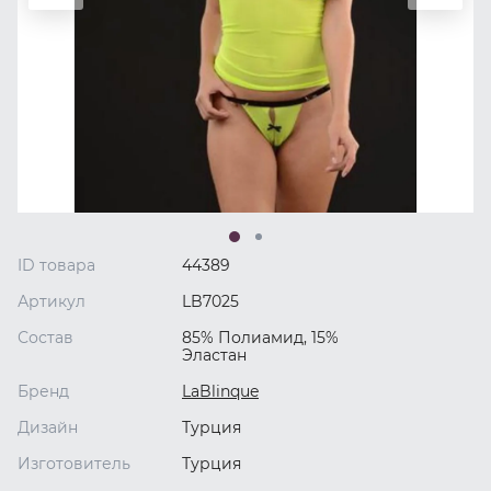
ID товара
44389
Артикул
LB7025
Состав
85% Полиамид, 15%
Эластан
Бренд
LaBlinque
Дизайн
Турция
Изготовитель
Турция