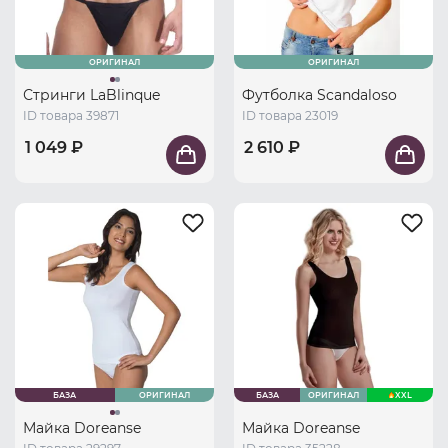
ОРИГИНАЛ
ОРИГИНАЛ
Стринги LaBlinque
Футболка Scandaloso
ID товара 39871
ID товара 23019
1 049 ₽
2 610 ₽
БАЗА
ОРИГИНАЛ
БАЗА
ОРИГИНАЛ
XXL
Майка Doreanse
Майка Doreanse