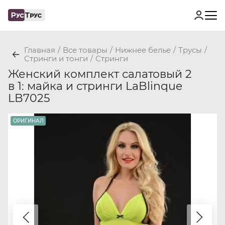
Главная
/
Все товары
/
Нижнее белье
/
Трусы
/
Стринги и тонги
/
Стринги
Женский комплект салатовый 2
в 1: майка и стринги LaBlinque
LB7025
ОРИГИНАЛ