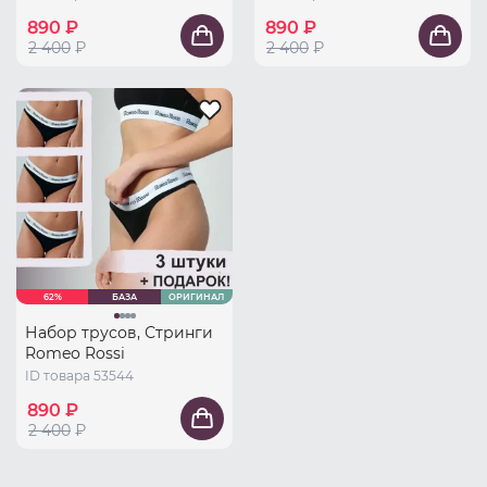
890 ₽
890 ₽
2 400
₽
2 400
₽
62%
БАЗА
ОРИГИНАЛ
Набор трусов, Стринги
Romeo Rossi
ID товара 53544
890 ₽
2 400
₽