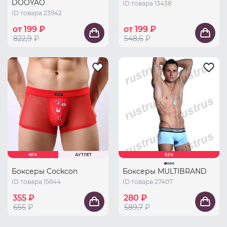
DOOYAO
ID товара 13438
ID товара 23942
от 199 ₽
от 199 ₽
822,9
₽
548,6
₽
45%
АУТЛЕТ
52%
Боксеры Cockcon
Боксеры MULTIBRAND
ID товара 15644
ID товара 27407
355 ₽
280 ₽
655
₽
589,7
₽