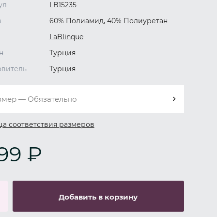
ул
LB15235
в
60% Полиамид, 40% Полиуретан
LaBlinque
н
Турция
овитель
Турция
змер — Обязательно
ца соответствия размеров
199 ₽
Добавить в корзину