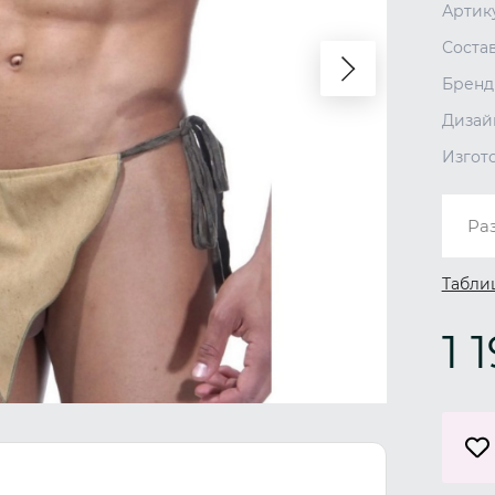
Артик
Соста
Бренд
Дизай
Изгот
Ра
Табли
1 