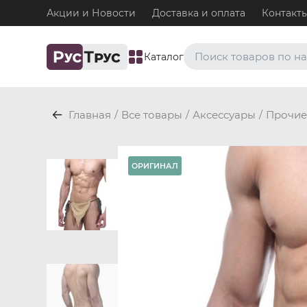
Акции и Новости
Доставка и оплата
Контакт
Каталог
Часто ищут
Главная
/
Все товары
/
Аксессуары
/
Прочие
Плавки
Нижнее белье / Плавки
Топ-бра
ОРИГИНАЛ
Нижнее белье / Топ-бра
Боксеры и хипсы
Нижнее белье / Трусы / 
Джоки
Нижнее белье / Трусы / 
Майки
Одежда / Майки