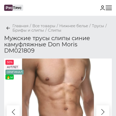
Главная
/
Все товары
/
Нижнее белье
/
Трусы
/
Брифы и слипы
/
Слипы
Мужские трусы слипы синие
камуфляжные Don Moris
DM021809
50%
АУТЛЕТ
ОРИГИНАЛ
M