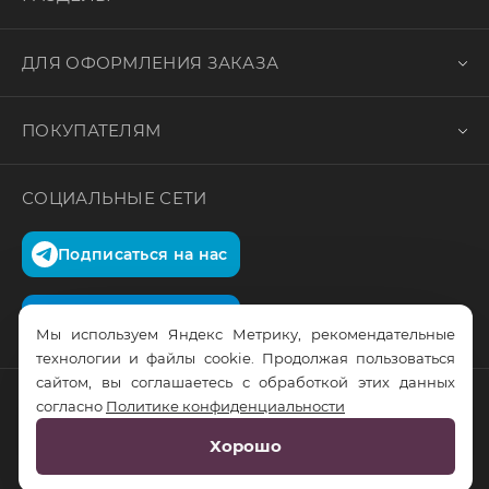
ДЛЯ ОФОРМЛЕНИЯ ЗАКАЗА
ПОКУПАТЕЛЯМ
СОЦИАЛЬНЫЕ СЕТИ
Подписаться на нас
Подписаться на нас
Мы используем Яндекс Метрику, рекомендательные
технологии и файлы cookie. Продолжая пользоваться
сайтом, вы соглашаетесь с обработкой этих данных
согласно
Политике конфиденциальности
© RusTrus. 2011-2026. Все права защищены
Хорошо
Разработка сайта:
RS Digital