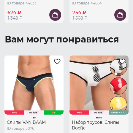
ID товара 44633
ID товара 44664
674 ₽
754 ₽
1 348
₽
1 508
₽
Вам могут понравиться
45%
АУТЛЕТ
S
46%
АУТЛЕТ
ОРИГИНАЛ
Слипы VAN BAAM
Набор трусов, Слипы
Boefje
ID товара 50761