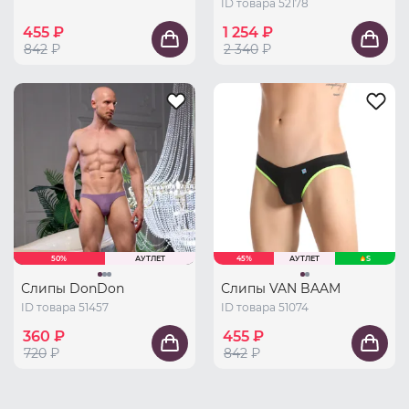
ID товара 52178
455 ₽
1 254 ₽
842
₽
2 340
₽
50%
АУТЛЕТ
45%
АУТЛЕТ
S
Слипы DonDon
Слипы VAN BAAM
ID товара 51457
ID товара 51074
360 ₽
455 ₽
720
₽
842
₽